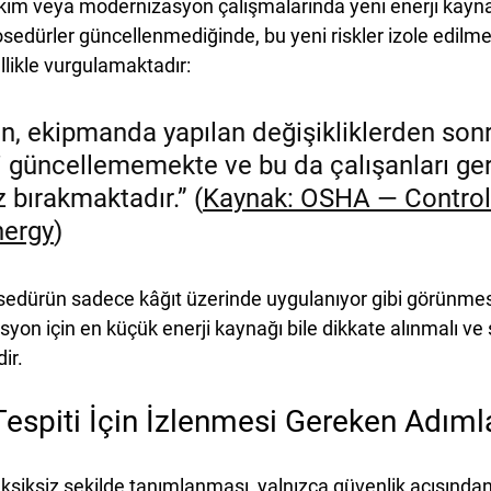
ım veya modernizasyon çalışmalarında yeni enerji kayna
osedürler güncellenmediğinde, bu yeni riskler izole edilmed
ikle vurgulamaktadır:
en, ekipmanda yapılan değişikliklerden so
i güncellememekte ve bu da çalışanları ger
 bırakmaktadır.” (
Kaynak: OSHA — Control 
nergy
)
rosedürün sadece kâğıt üzerinde uygulanıyor gibi görünmes
asyon için en küçük enerji kaynağı bile dikkate alınmalı ve
ir.
Tespiti İçin İzlenmesi Gereken Adıml
eksiksiz şekilde tanımlanması, yalnızca güvenlik açısından 