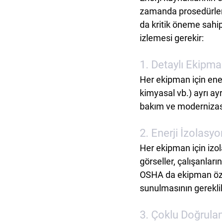
zamanda prosedürleri
da kritik öneme sahipt
izlemesi gerekir:
1. Detaylı Ekipm
Her ekipman için enerj
kimyasal vb.) ayrı ay
bakım ve modernizasy
2. Enerji İzolasy
Her ekipman için izol
görseller, çalışanları
OSHA da ekipman özel
sunulmasının gereklil
3. Çoklu Doğrula