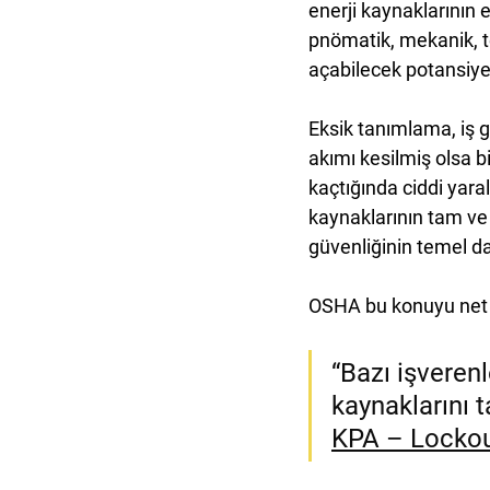
enerji kaynaklarının 
pnömatik, mekanik, te
açabilecek potansiyel 
Eksik tanımlama, iş gü
akımı kesilmiş olsa b
kaçtığında ciddi yara
kaynaklarının tam ve 
güvenliğinin temel d
OSHA bu konuyu net 
“Bazı işverenl
kaynaklarını 
KPA – Locko