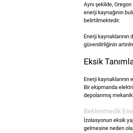
Aynı şekilde, Oregon
enerji kaynağının bu
belirtilmektedir.
E
nerji kaynaklarının
güvenilirliğinin artır
Eksik Tanıml
Enerji kaynaklarının e
Bir ekipmanda elektrik
depolanmış mekanik en
Beklenmedik Ener
İzolasyonun eksik ya
gelmesine neden olabi