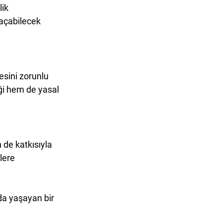
ik 
açabilecek 
esini zorunlu 
iği hem de yasal 
 de katkısıyla 
lere 
da yaşayan bir 