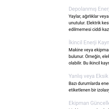
Depolanmış Enerj
Yaylar, ağırlıklar ve
unutulur. Elektrik kes
edilmemesi ciddi kaza
İkincil Enerji K
Makine veya ekipmanlar
bulunur. Örneğin, ele
olabilir. Bu ikincil ka
Yanlış veya Eksik
Bazı durumlarda enerj
etiketlenen bir izola
Ekipman Güncell