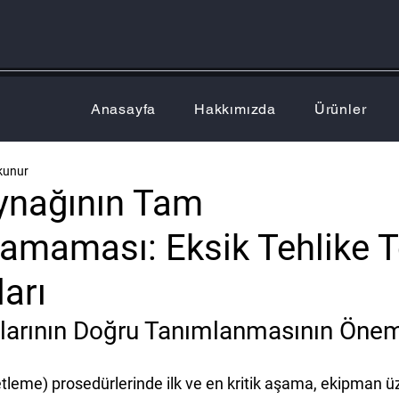
Anasayfa
Hakkımızda
Ürünler
kunur
aynağının Tam
amaması: Eksik Tehlike T
arı
klarının Doğru Tanımlanmasının Öne
tleme) prosedürlerinde ilk ve en kritik aşama, 
ekipman üz