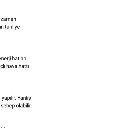
u zaman 
ın tahliye 
erji hatları 
lı hava hattı 
apılır. Yanlış 
sebep olabilir.