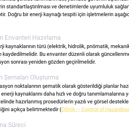
n standartlaştırılması ve denetimlerde uyumluluk sağla
ir. Doğru bir enerji kaynağı tespiti için işletmelerin aşağı
an Envanteri Hazırlama
i kaynaklarının türü (elektrik, hidrolik, pnömatik, mekanik
rı kaydedilmelidir. Bu envanter düzenli olarak güncellenmeli
on sonrası yeniden gözden geçirilmelidir.
on Şemaları Oluşturma
asyon noktalarının şematik olarak gösterildiği planlar hazı
n enerji kaynaklarını daha hızlı ve doğru tanımlamalarına y
inde hazırlanmış prosedürlerin yazılı ve görsel destekler
iğini açıkça belirtmektedir (
OSHA — Control of Hazardou
ma Süreci