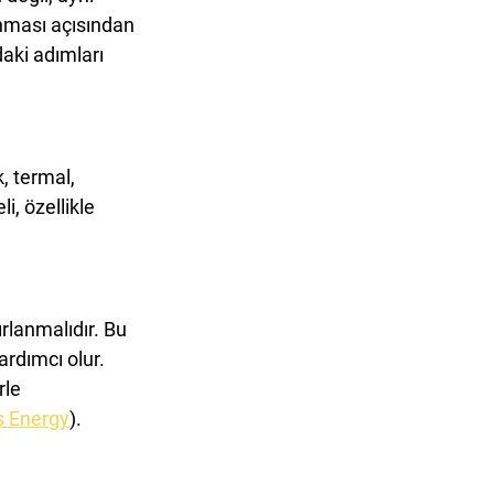
nması açısından 
daki adımları 
, termal, 
, özellikle 
rlanmalıdır. Bu 
ardımcı olur. 
le 
s Energy
).