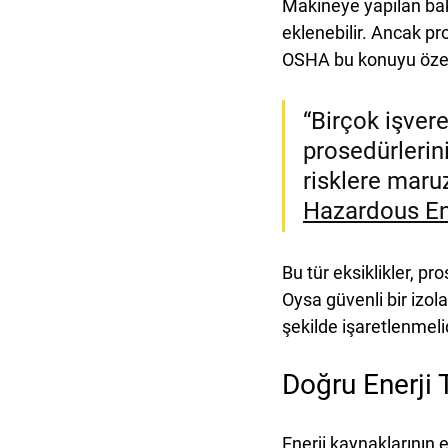
Makineye yapılan bak
eklenebilir. Ancak pr
OSHA bu konuyu özell
“Birçok işver
prosedürlerin
risklere maruz
Hazardous E
Bu tür eksiklikler, p
Oysa güvenli bir izol
şekilde işaretlenmelid
Doğru Enerji 
Enerji kaynaklarının 