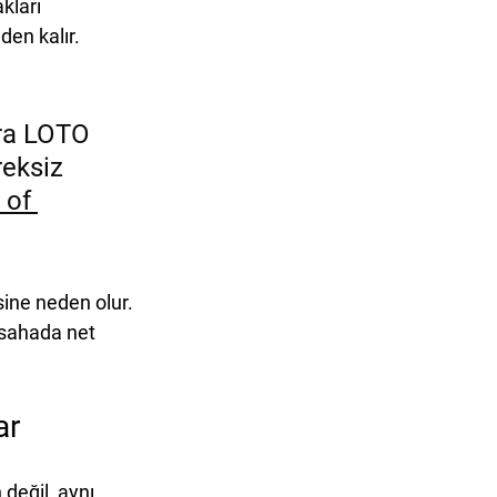
kları 
en kalır. 
nra LOTO 
eksiz 
of 
ine neden olur. 
 sahada net 
ar
değil, aynı 