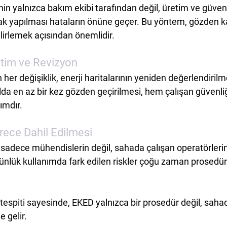
inin yalnızca bakım ekibi tarafından değil, üretim ve güvenl
ak yapılması hataların önüne geçer. Bu yöntem, gözden k
elirlemek açısından önemlidir.
etim ve Revizyon
her değişiklik, enerji haritalarının yeniden değerlendirilm
yılda en az bir kez gözden geçirilmesi, hem çalışan güvenl
dımdır.
ürece Dahil Edilmesi
i sadece mühendislerin değil, sahada çalışan operatörlerin
ünlük kullanımda fark edilen riskler çoğu zaman prosedür
tespiti sayesinde, EKED yalnızca bir prosedür değil, saha
e gelir.