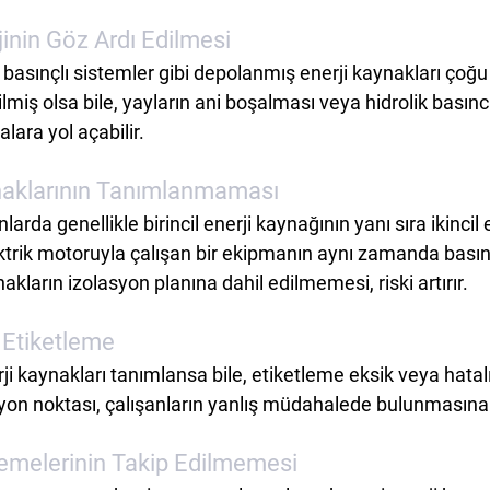
inin Göz Ardı Edilmesi
ya basınçlı sistemler gibi depolanmış enerji kaynakları çoğ
ilmiş olsa bile, yayların ani boşalması veya hidrolik basınc
lara yol açabilir.
aynaklarının Tanımlanmaması
da genellikle birincil enerji kaynağının yanı sıra ikincil en
ktrik motoruyla çalışan bir ekipmanın aynı zamanda basınç
ynakların izolasyon planına dahil edilmemesi, riski artırır.
 Etiketleme
i kaynakları tanımlansa bile, etiketleme eksik veya hatalı y
syon noktası, çalışanların yanlış müdahalede bulunmasına 
emelerinin Takip Edilmemesi