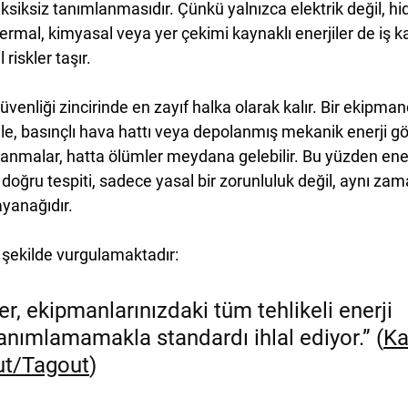
eksiksiz tanımlanmasıdır
. Çünkü yalnızca elektrik değil, hid
rmal, kimyasal veya yer çekimi kaynaklı enerjiler de iş ka
riskler taşır.
venliği zincirinde en zayıf halka olarak kalır. Bir ekipman
ile, basınçlı hava hattı veya depolanmış mekanik enerji g
lanmalar, hatta ölümler meydana gelebilir. Bu yüzden ener
doğru tespiti, sadece yasal bir zorunluluk değil, aynı zam
ayanağıdır.
şekilde vurgulamaktadır:
er, ekipmanlarınızdaki tüm tehlikeli enerji 
tanımlamamakla standardı ihlal ediyor.” (
Ka
ut/Tagout
)