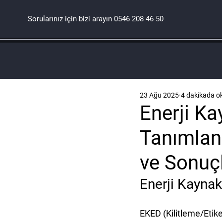
Sorularınız için bizi arayın
0546 208 46 50
23 Ağu 2025
4 dakikada o
Enerji K
Tanımlan
ve Sonuçl
Enerji Kayna
EKED (Kilitleme/Etike