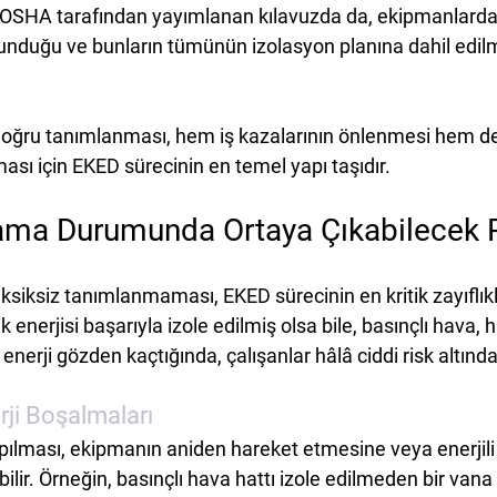
 OSHA tarafından yayımlanan kılavuzda da, ekipmanlarda 
lunduğu ve bunların tümünün izolasyon planına dahil edilm
 doğru tanımlanması
, hem iş kazalarının önlenmesi hem de
ılması için EKED sürecinin en temel yapı taşıdır.
ama Durumunda Ortaya Çıkabilecek R
ksiksiz tanımlanmaması, EKED sürecinin en kritik zayıflıkla
 enerjisi başarıyla izole edilmiş olsa bile, basınçlı hava, h
erji gözden kaçtığında, çalışanlar hâlâ ciddi risk altında
ji Boşalmaları
pılması, ekipmanın aniden hareket etmesine veya enerjili
lir. Örneğin, basınçlı hava hattı izole edilmeden bir van