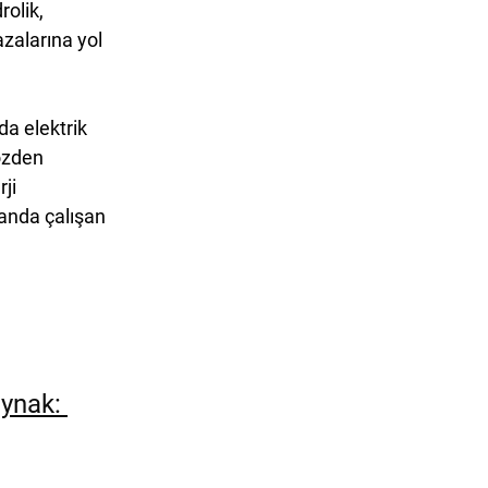
rolik, 
zalarına yol 
da elektrik 
özden 
ji 
anda çalışan 
ynak: 