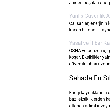
aniden boşalan enerji
Yanlış Güvenlik Al
Çalışanlar, enerjinin
kaçan bir enerji kayn
Yasal ve İtibar Ka
OSHA ve benzeri iş gü
koşar. Eksiklikler yal
güvenlik itibarı üzer
Sahada En Sık
Enerji kaynaklarının
bazı eksikliklerden k
atlanan adımlar veya 