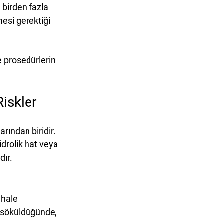
birden fazla 
esi gerektiği 
 prosedürlerin 
iskler
rından biridir. 
idrolik hat veya 
dır.
 hale 
a söküldüğünde, 