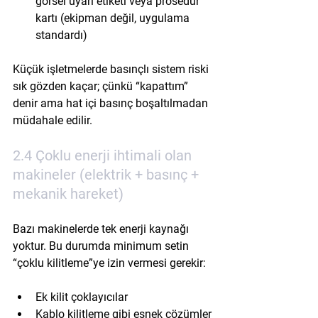
görsel uyarı etiketi veya prosedür 
kartı (ekipman değil, uygulama 
standardı)
Küçük işletmelerde basınçlı sistem riski 
sık gözden kaçar; çünkü “kapattım” 
denir ama hat içi basınç boşaltılmadan 
müdahale edilir.
2.4 Çoklu enerji ihtimali olan 
makineler (elektrik + basınç + 
mekanik hareket)
Bazı makinelerde tek enerji kaynağı 
yoktur. Bu durumda minimum setin 
“çoklu kilitleme”ye izin vermesi gerekir:
Ek kilit çoklayıcılar
Kablo kilitleme gibi esnek çözümler 