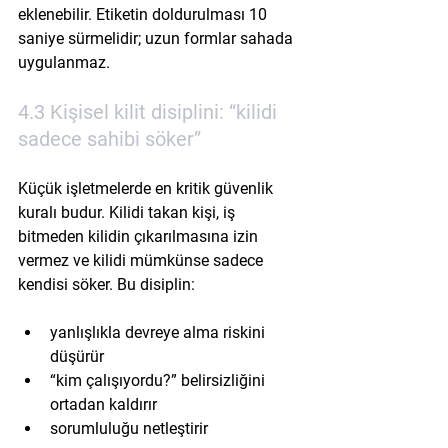
eklenebilir. Etiketin doldurulması 10 
saniye sürmelidir; uzun formlar sahada 
uygulanmaz.
4.3 Kişisel kilit disiplini: “kilidi 
sadece sahibi söker”
Küçük işletmelerde en kritik güvenlik 
kuralı budur. Kilidi takan kişi, iş 
bitmeden kilidin çıkarılmasına izin 
vermez ve kilidi mümkünse sadece 
kendisi söker. Bu disiplin:
yanlışlıkla devreye alma riskini 
düşürür
“kim çalışıyordu?” belirsizliğini 
ortadan kaldırır
sorumluluğu netleştirir