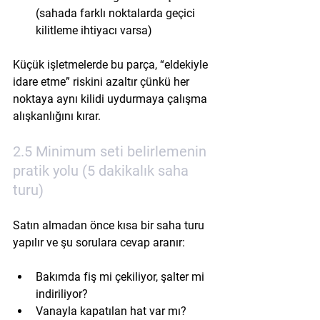
(sahada farklı noktalarda geçici 
kilitleme ihtiyacı varsa)
Küçük işletmelerde bu parça, “eldekiyle 
idare etme” riskini azaltır çünkü her 
noktaya aynı kilidi uydurmaya çalışma 
alışkanlığını kırar.
2.5 Minimum seti belirlemenin 
pratik yolu (5 dakikalık saha 
turu)
Satın almadan önce kısa bir saha turu 
yapılır ve şu sorulara cevap aranır:
Bakımda fiş mi çekiliyor, şalter mi 
indiriliyor?
Vanayla kapatılan hat var mı?