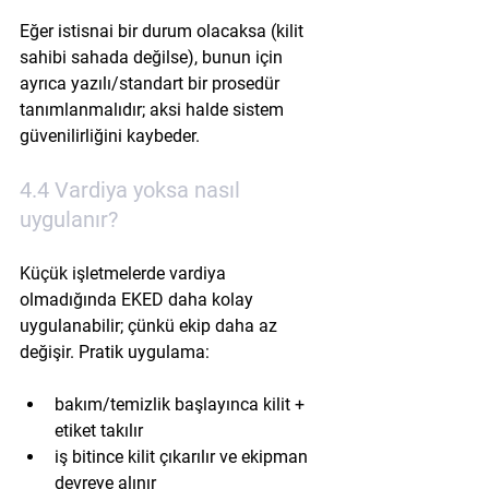
Eğer istisnai bir durum olacaksa (kilit 
sahibi sahada değilse), bunun için 
ayrıca yazılı/standart bir prosedür 
tanımlanmalıdır; aksi halde sistem 
güvenilirliğini kaybeder.
4.4 Vardiya yoksa nasıl 
uygulanır?
Küçük işletmelerde vardiya 
olmadığında EKED daha kolay 
uygulanabilir; çünkü ekip daha az 
değişir. Pratik uygulama:
bakım/temizlik başlayınca kilit + 
etiket takılır
iş bitince kilit çıkarılır ve ekipman 
devreye alınır