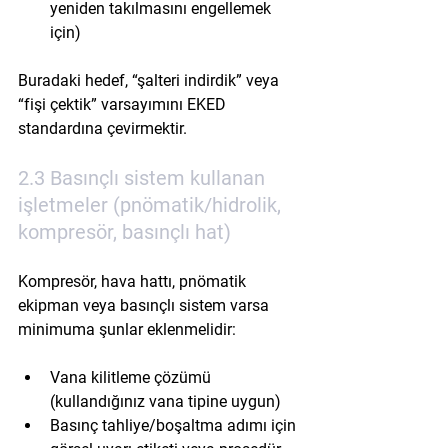
yeniden takılmasını engellemek 
için)
Buradaki hedef, “şalteri indirdik” veya 
“fişi çektik” varsayımını EKED 
standardına çevirmektir.
2.3 Basınçlı sistem kullanan 
işletmeler (pnömatik/hidrolik, 
kompresör, basınçlı hat)
Kompresör, hava hattı, pnömatik 
ekipman veya basınçlı sistem varsa 
minimuma şunlar eklenmelidir:
Vana kilitleme çözümü 
(kullandığınız vana tipine uygun)
Basınç tahliye/boşaltma adımı için 