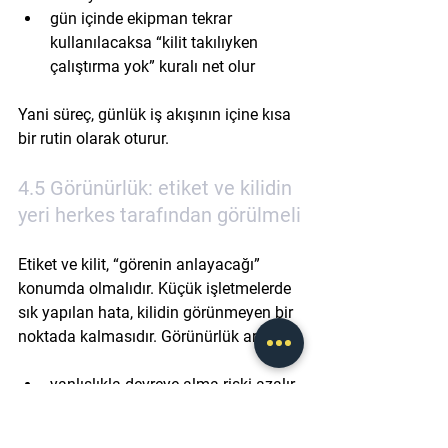
gün içinde ekipman tekrar 
kullanılacaksa “kilit takılıyken 
çalıştırma yok” kuralı net olur
Yani süreç, günlük iş akışının içine kısa 
bir rutin olarak oturur.
4.5 Görünürlük: etiket ve kilidin 
yeri herkes tarafından görülmeli
Etiket ve kilit, “görenin anlayacağı” 
konumda olmalıdır. Küçük işletmelerde 
sık yapılan hata, kilidin görünmeyen bir 
noktada kalmasıdır. Görünürlük arttıkça:
yanlışlıkla devreye alma riski azalır
sorumluluk paylaşımı güçlenir
çalışanlar standardı daha hızlı 