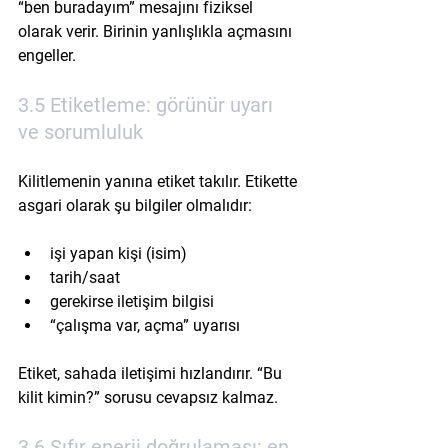
“ben buradayım” mesajını fiziksel 
olarak verir. Birinin yanlışlıkla açmasını 
engeller.
3.5 Etiketleme: görünür uyarı 
ve sorumluluk
Kilitlemenin yanına etiket takılır. Etikette 
asgari olarak şu bilgiler olmalıdır:
işi yapan kişi (isim)
tarih/saat
gerekirse iletişim bilgisi
“çalışma var, açma” uyarısı
Etiket, sahada iletişimi hızlandırır. “Bu 
kilit kimin?” sorusu cevapsız kalmaz.
3.6 Sıfır enerji doğrulaması: en 