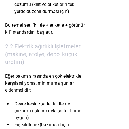
çözümü (kilit ve etiketlerin tek 
yerde düzenli durması için)
Bu temel set, “kilitle + etiketle + görünür 
kıl” standardını başlatır.
2.2 Elektrik ağırlıklı işletmeler 
(makine, atölye, depo, küçük 
üretim)
Eğer bakım sırasında en çok elektrikle 
karşılaşılıyorsa, minimuma şunlar 
eklenmelidir:
Devre kesici/şalter kilitleme 
çözümü (işletmedeki şalter tipine 
uygun)
Fiş kilitleme (bakımda fişin 