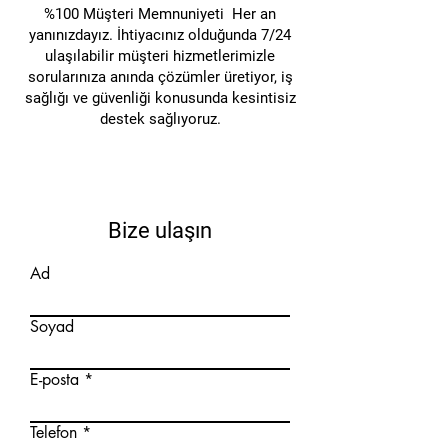
güvenli uygulanabilir.
%100 Müşteri Memnuniyeti Her an
yanınızdayız. İhtiyacınız olduğunda 7/24
ulaşılabilir müşteri hizmetlerimizle
sorularınıza anında çözümler üretiyor, iş
sağlığı ve güvenliği konusunda kesintisiz
destek sağlıyoruz.
Bize ulaşın
Ad
Soyad
E-posta
Telefon