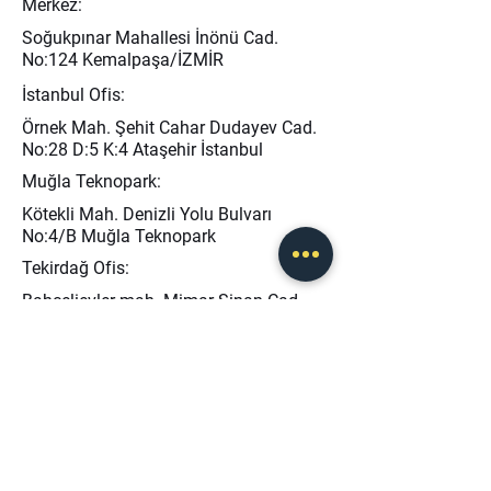
Merkez:
Soğukpınar Mahallesi İnönü Cad.
No:124 Kemalpaşa/İZMİR
İstanbul Ofis:
Örnek Mah. Şehit Cahar Dudayev Cad.
No:28 D:5 K:4 Ataşehir İstanbul
Muğla Teknopark:
Kötekli Mah. Denizli Yolu Bulvarı
No:4/B Muğla Teknopark
Tekirdağ Ofis:
Bahçelievler mah. Mimar Sinan Cad.
No:13 Kapaklı / TEKİRDAĞ
info@baseris.com