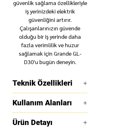
güvenlik sağlama özellikleriyle
iş yerinizdeki elektrik
güvenliğini artırır.
Çalışanlarınızın güvende
olduğu bir iş yerinde daha
fazla verimlilik ve huzur
sağlamak için Grande GL-
D30'u bugün deneyin.
Teknik Özellikleri
3 Fazlı Kesici Kilidi, 0,8 inç
Kullanım Alanları
kalınlığında ve 3 inç
genişliğinde çok çeşitli üç
Elektrik Dağıtım
Ürün Detayı
fazlı kesici tutamaçlarını
Şirketleri:
Elektrik dağıtım
hızlı ve kolay bir şekilde
şirketleri, güç hatları
Eked Elektrik Güvenliği
kilitlemek için