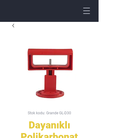
Stok kodu: Grande GL-D30
Dayanıklı
Polikarbonat