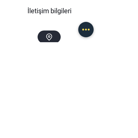
artırır.
İletişim bilgileri
Merkez:
Soğukpınar Mahallesi İnönü Cad.
No:124 Kemalpaşa/İZMİR
İstanbul Ofis:
Örnek Mah. Şehit Cahar Dudayev Cad.
No:28 D:5 K:4 Ataşehir İstanbul
Muğla Teknopark:
Kötekli Mah. Denizli Yolu Bulvarı
No:4/B Muğla Teknopark
Tekirdağ Ofis:
Bahçelievler mah. Mimar Sinan Cad.