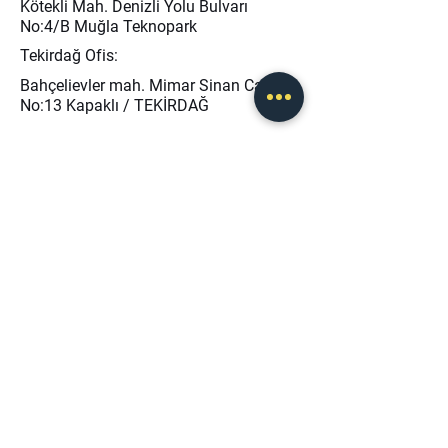
Kötekli Mah. Denizli Yolu Bulvarı
No:4/B Muğla Teknopark
Tekirdağ Ofis:
Bahçelievler mah. Mimar Sinan Cad.
No:13 Kapaklı / TEKİRDAĞ
info@baseris.com
0 (232) 873 40 45
0 (546) 208 46 50