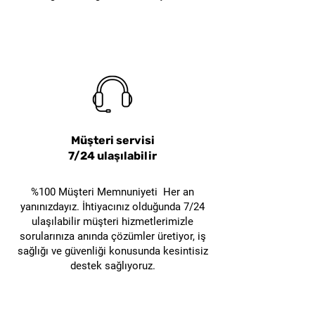
eksik ekipman riski azalır ve
istasyonun kullanılması, hem
kilitleme etiketleme
hasta hem de personel
prosedürleri daha düzenli
güvenliğini artırır.
uygulanabilir.
Müşteri servisi
7/24 ulaşılabilir
%100 Müşteri Memnuniyeti Her an
yanınızdayız. İhtiyacınız olduğunda 7/24
ulaşılabilir müşteri hizmetlerimizle
sorularınıza anında çözümler üretiyor, iş
sağlığı ve güvenliği konusunda kesintisiz
destek sağlıyoruz.