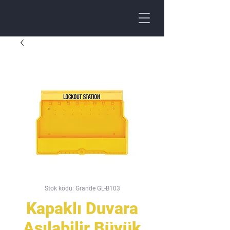
Stok kodu: Grande GL-B103
Kapaklı Duvara
Asılabilir Büyük