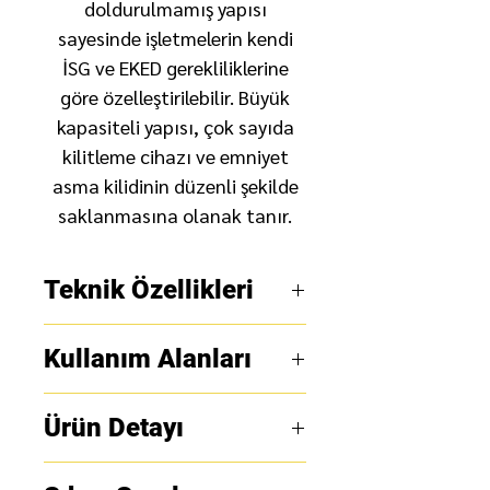
doldurulmamış yapısı
sayesinde işletmelerin kendi
İSG ve EKED gerekliliklerine
göre özelleştirilebilir. Büyük
kapasiteli yapısı, çok sayıda
kilitleme cihazı ve emniyet
asma kilidinin düzenli şekilde
saklanmasına olanak tanır.
Teknik Özellikleri
Malzeme
: Esnek
Kullanım Alanları
polikarbonat.
Isı Direnci ve Darbe
Endüstriyel Tesislerde EKED
Ürün Detayı
Dayanımı
: Üstün seviyede.
Uyumluluğu
Kapasite
: Büyük kapasiteli,
Bu Loto İstasyonu, endüstriyel
Kapaklı Duvara Asılabilir
çok sayıda kilitleme cihazı