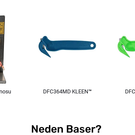
anosu
DFC364MD KLEEN™
DFC
Neden Baser?