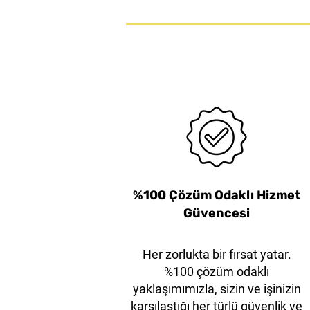
38mm Beyaz Çelik Çene
KLEVER EcoXChange35
Kleen™ XChange Ekstra
Kleen™ XChange Gen
KLEVER EcoXCh
Dayanıklı XD Başlıklı
Emniyet Asma Kilit
Bıçak
%100 Çözüm Odaklı Hizmet
Güvencesi
Her zorlukta bir fırsat yatar.
%100 çözüm odaklı
yaklaşımımızla, sizin ve işinizin
karşılaştığı her türlü güvenlik ve