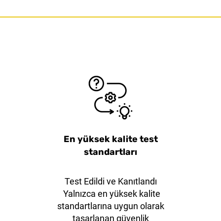
iş Ağızlı
ange20
KLEVER EcoXChange30
38mm Mavi Çelik Çene
Klever Ku
38mm 
Emniyet Asma Kilit
Emni
En yüksek kalite test
standartları
Test Edildi ve Kanıtlandı
Yalnızca en yüksek kalite
standartlarına uygun olarak
tasarlanan güvenlik