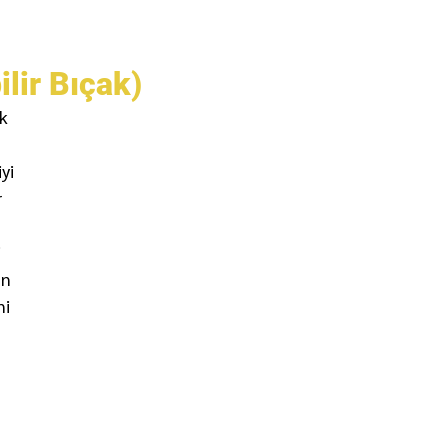
lir Bıçak)
ik
yi
r
i
un
ni
,