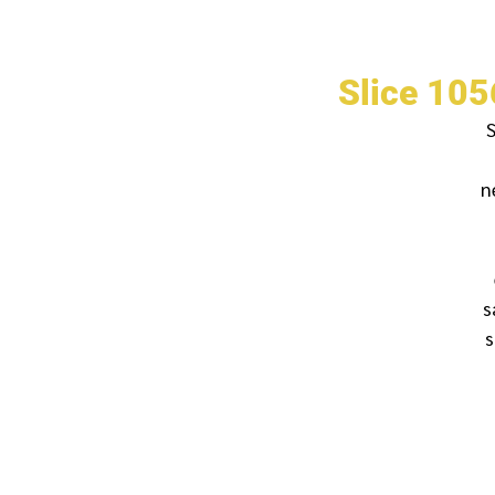
Slice 105
S
n
s
s