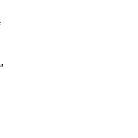
t
ar
ü