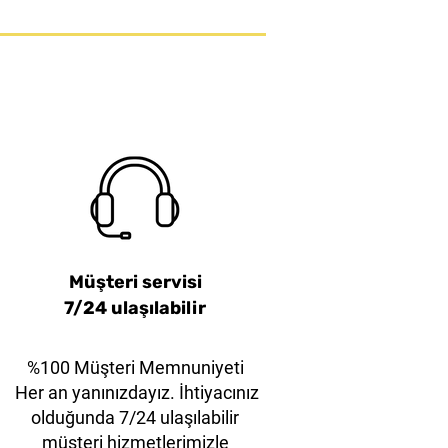
tter – Eco-Friendly
Mor Çelik Çene
38mm Turuncu Çelik Çene
KLEVER EcoExcelXD
yet Asma Kilit
Model
Emniyet Asma Kilit
Müşteri servisi
7/24 ulaşılabilir
%100 Müşteri Memnuniyeti
Her an yanınızdayız. İhtiyacınız
olduğunda 7/24 ulaşılabilir
müşteri hizmetlerimizle