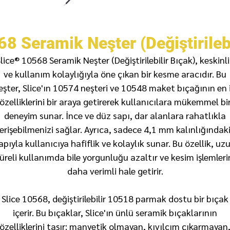
68 Seramik Neşter (Değiştirilebi
lice® 10568 Seramik Neşter (Değiştirilebilir Bıçak), keskinl
ve kullanım kolaylığıyla öne çıkan bir kesme aracıdır. Bu
eşter, Slice'ın 10574 neşteri ve 10548 maket bıçağının en i
özelliklerini bir araya getirerek kullanıcılara mükemmel bi
deneyim sunar. İnce ve düz sapı, dar alanlara rahatlıkla
erişebilmenizi sağlar. Ayrıca, sadece 4,1 mm kalınlığındak
apıyla kullanıcıya hafiflik ve kolaylık sunar. Bu özellik, uz
üreli kullanımda bile yorgunluğu azaltır ve kesim işlemleri
daha verimli hale getirir.
Slice 10568, değiştirilebilir 10518 parmak dostu bir bıçak
içerir. Bu bıçaklar, Slice'ın ünlü seramik bıçaklarının
özelliklerini taşır: manyetik olmayan, kıvılcım çıkarmayan