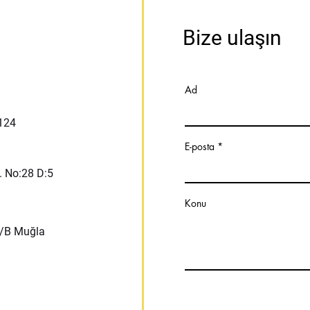
Bize ulaşın
Ad
:124
E-posta
. No:28 D:5
Konu
:4/B Muğla