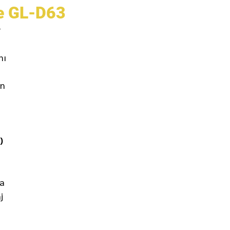
de GL-D63
r
nı
en
)
ya
j