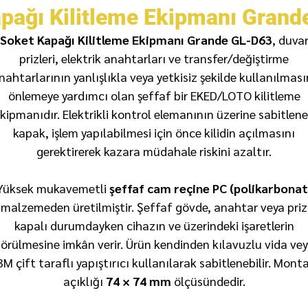
pağı Kilitleme Ekipmanı Gran
Soket Kapağı Kilitleme Ekipmanı Grande GL-D63
, duva
prizleri, elektrik anahtarları ve transfer/değiştirme
nahtarlarının yanlışlıkla veya yetkisiz şekilde kullanılması
önlemeye yardımcı olan şeffaf bir EKED/LOTO kilitleme
kipmanıdır. Elektrikli kontrol elemanının üzerine sabitlen
kapak, işlem yapılabilmesi için önce kilidin açılmasını
gerektirerek kazara müdahale riskini azaltır.
Yüksek mukavemetli
şeffaf cam reçine PC (polikarbonat
malzemeden üretilmiştir. Şeffaf gövde, anahtar veya priz
kapalı durumdayken cihazın ve üzerindeki işaretlerin
örülmesine imkân verir. Ürün kendinden kılavuzlu vida ve
3M çift taraflı yapıştırıcı kullanılarak sabitlenebilir. Monta
açıklığı
74 × 74 mm
ölçüsündedir.