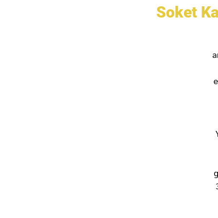
Soket Ka
a
e
g