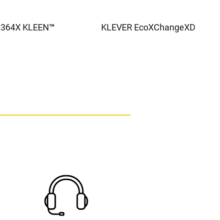
364X KLEEN™
KLEVER EcoXChangeXD
tter – Eco-Friendly
Mor Çelik Çene
38mm Turuncu Çelik Çene
KLEVER EcoExcelXD
yet Asma Kilit
Model
Emniyet Asma Kilit