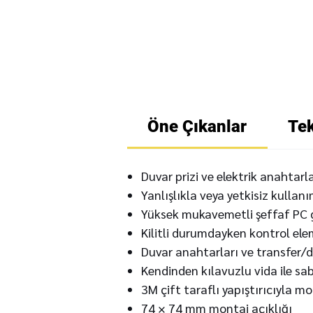
Öne Çıkanlar
Tek
Duvar prizi ve elektrik anahtarl
Yanlışlıkla veya yetkisiz kullan
Yüksek mukavemetli şeffaf PC
Kilitli durumdayken kontrol el
Duvar anahtarları ve transfer/d
Kendinden kılavuzlu vida ile sab
3M çift taraflı yapıştırıcıyla mo
74 × 74 mm montaj açıklığı