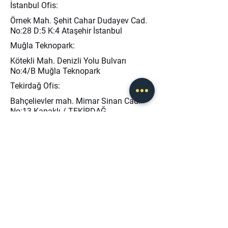
İstanbul Ofis:
Örnek Mah. Şehit Cahar Dudayev Cad.
No:28 D:5 K:4 Ataşehir İstanbul
Muğla Teknopark:
Kötekli Mah. Denizli Yolu Bulvarı
No:4/B Muğla Teknopark
Tekirdağ Ofis:
Bahçelievler mah. Mimar Sinan Cad.
No:13 Kapaklı / TEKİRDAĞ
info@baseris.com
0 (232) 873 40 45
0 (546) 208 46 50