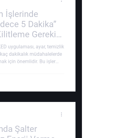
m İşlerinde
dece 5 Dakika”
litleme Gerekir
KED uygulaması, ayar, temizlik
rkaç dakikalık müdahalelerde
ak için önemlidir. Bu işler
emler gibi görülse de makine
ları kontrol altına alınmadan
ları uygulanmadan yapılan
zalarına yol açabilir. “Sadece
si, çalışanların elektrik,
nda Şalter