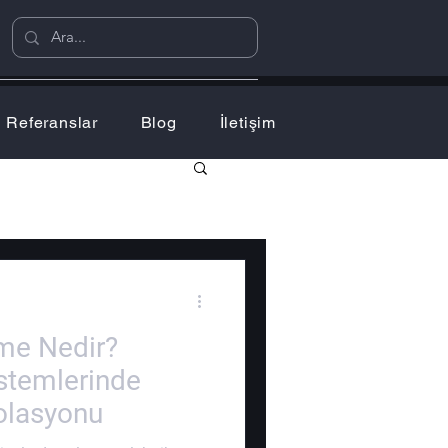
Referanslar
Blog
İletişim
eme Nedir?
istemlerinde
zolasyonu