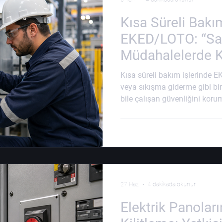
Kısa Süreli Bakı
EKED/LOTO: “Sa
Müdahalelerde Ki
mi?
Kısa süreli bakım işlerinde E
veya sıkışma giderme gibi bi
bile çalışan güvenliğini korum
çoğu zaman basit ve hızlı işl
durdurulmadan, enerji kaynak
veya uygun EKED/LOTO adım
küçük müdahaleler ciddi iş ka
birkaç dakika sürecek” düşünce
mekanik hareket, bası
27 Haz
4 dakikada okunur
Elektrik Panoları