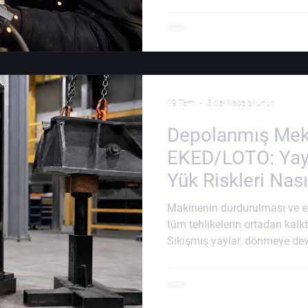
oluşturabilir. Ancak doğru 
yalnızca maske veya başlık k
Ortamdaki kirleticinin türü ve
süresi, çalışma alanının fizik
ihtiyaçları birlikte değerlendi
düzenli bakımı yapılmayan bi
19 Tem
3 dakikada okunur
Depolanmış Meka
EKED/LOTO: Yay,
Yük Riskleri Nası
Makinenin durdurulması ve ele
tüm tehlikelerin ortadan kalk
Sıkışmış yaylar, dönmeye de
yükseltilmiş makine parçaları
depolanmış mekanik enerji bar
sırasında kontrolsüz şekilde 
sıkışma, ezilme, çarpma veya 