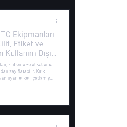
r. Depolanmış mekanik
ı yapılırken tehlikeli
TO Ekipmanları
ilit, Etiket ve
 Kullanım Dışı
ı, kilitleme ve etiketleme
dan zayıflatabilir. Kırık
n uyarı etiketi, çatlamış
panan şalter kilidi veya
oklayıcı; bakım sırasında
ekilde kontrol altında
Bu nedenle EKED/LOTO
rken değil, düzenli aralıklarla
ir. Kili