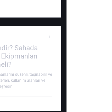
edir? Sahada
 Ekipmanları
eli?
larını düzenli, taşınabilir ve
erleri, kullanım alanları ve
eşfedin.