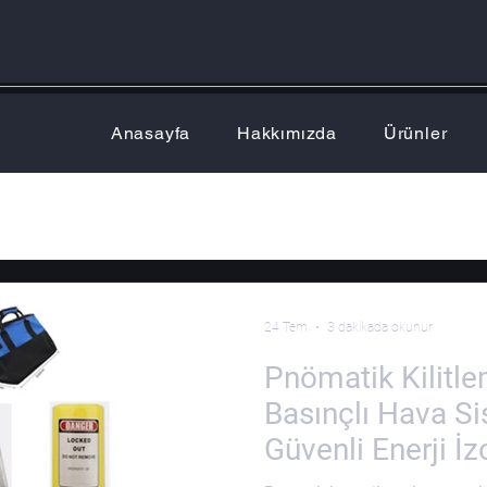
Anasayfa
Hakkımızda
Ürünler
24 Tem
3 dakikada okunur
Pnömatik Kilitl
Basınçlı Hava S
Güvenli Enerji İ