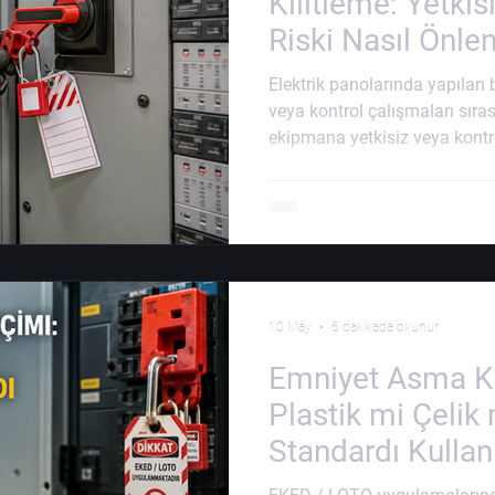
Kilitleme: Yetkis
Riski Nasıl Önlen
Elektrik panolarında yapılan 
veya kontrol çalışmaları sıras
ekipmana yetkisiz veya kontr
verilmesidir. Çalışma devam e
sigortanın devreye alınması y
kaynağının yanlışlıkla aktif ha
çarpması, ark patlaması, yanı
kazalarına yol açabilir. Bu ne
uygulaması, elektri
10 May
6 dakikada okunur
Emniyet Asma Ki
Plastik mi Çelik
Standardı Kullan