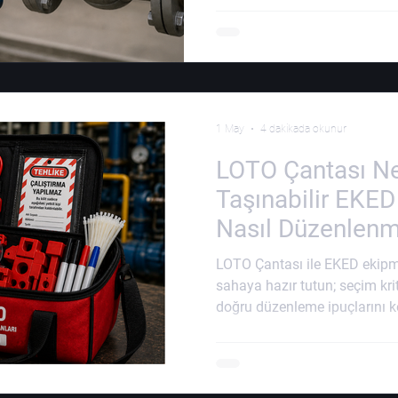
1 May
4 dakikada okunur
LOTO Çantası N
Taşınabilir EKED
Nasıl Düzenlenm
LOTO Çantası ile EKED ekipman
sahaya hazır tutun; seçim krit
doğru düzenleme ipuçlarını k