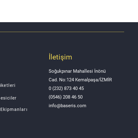
İletişim
Soğukpınar Mahallesi İnönü
Cad. No:124 Kemalpaşa/İZMİR
iketleri
0 (232) 873
40 45
(0546)
208 46 50
esiciler
info@baseris.com
 Ekipmanları