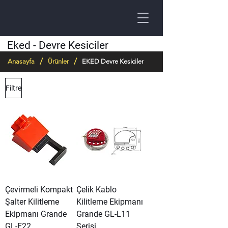
Eked - Devre Kesiciler
/
/
Anasayfa
Ürünler
EKED Devre Kesiciler
Filtre
Çevirmeli Kompakt
Çelik Kablo
Şalter Kilitleme
Kilitleme Ekipmanı
Ekipmanı Grande
Grande GL-L11
GL-E22
Serisi