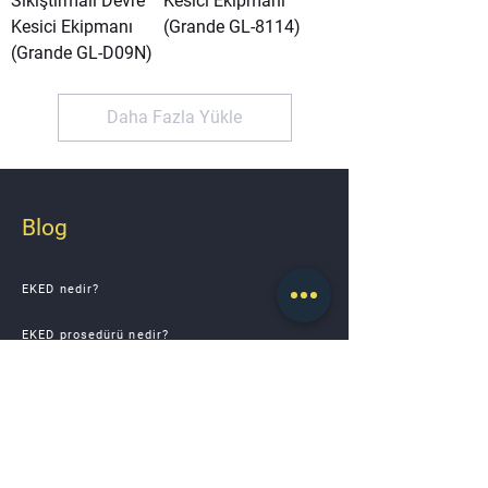
Sıkıştırmalı Devre
Kesici Ekipmanı
Kesici Ekipmanı
(Grande GL-8114)
(Grande GL-D09N)
Daha Fazla Yükle
Blog
EKED nedir?
EKED prosedürü nedir?
EKED açılımı Nedir?
EKED yönetmeliği Nedir?
EKED Adımları Nelerdir?