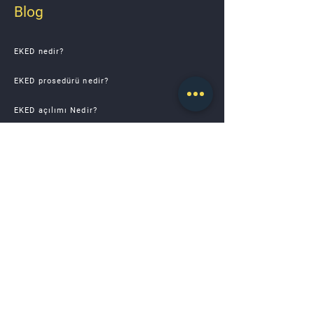
Blog
EKED nedir?
EKED prosedürü nedir?
EKED açılımı Nedir?
EKED yönetmeliği Nedir?
EKED Adımları Nelerdir?
EKED Talimatı Nedir?
EKED - LOTO Açılımı Nedir?
Hakkımızda
Hizmetlerimiz