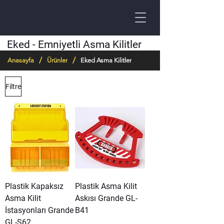
Eked - Emniyetli Asma Kilitler
/
/
Anasayfa
Ürünler
Eked Asma Kilitler
Filtre
Plastik Kapaksız
Plastik Asma Kilit
Asma Kilit
Askısı Grande GL-
İstasyonları Grande
B41
GL-S62