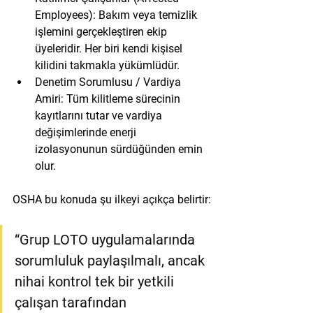
Employees):
 Bakım veya temizlik 
işlemini gerçekleştiren ekip 
üyeleridir. Her biri kendi kişisel 
kilidini takmakla yükümlüdür.
Denetim Sorumlusu / Vardiya 
Amiri:
 Tüm kilitleme sürecinin 
kayıtlarını tutar ve vardiya 
değişimlerinde enerji 
izolasyonunun sürdüğünden emin 
olur.
OSHA bu konuda şu ilkeyi açıkça belirtir:
“Grup LOTO uygulamalarında 
sorumluluk paylaşılmalı, ancak 
nihai kontrol tek bir yetkili 
çalışan tarafından 