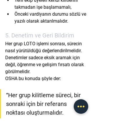
Yeni ekip üyeleri 
kendi kilitlerini 
takmadan
 işe başlamamalı,
Önceki vardiyanın durumu 
sözlü ve 
yazılı olarak
 aktarılmalıdır.
5. Denetim ve Geri Bildirim
Her grup LOTO işlemi sonrası, sürecin 
nasıl yürütüldüğü değerlendirilmelidir. 
Denetimler sadece eksik aramak için 
değil, 
öğrenme ve gelişim
 fırsatı olarak 
görülmelidir.
OSHA bu konuda şöyle der:
“Her grup kilitleme süreci, bir 
sonraki için bir referans 
noktası oluşturmalıdır. 
(
Kaynak: OSHA eTool – Group 
Lockout/Tagout Case Studies
)