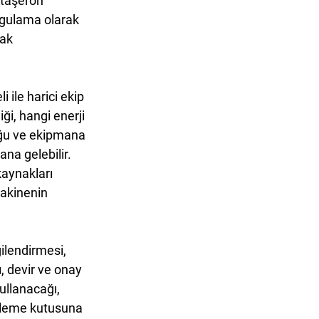
taşeron 
uygulama olarak 
rak 
 ile harici ekip 
ği, hangi enerji 
duğu ve ekipmana 
na gelebilir. 
kaynakları 
akinenin 
ilendirmesi, 
, devir ve onay 
kullanacağı, 
itleme kutusuna 