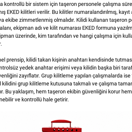
 kontrollü bir sistem için taşeron personele çalışma süre
 EKED kilitleri verilir. Bu kilitler numaralandırılmış, kayıt 
veya ekibe zimmetlenmiş olmalıdır. Kilidi kullanan taşeron p
a alanı, ekipman adı ve kilit numarası EKED formuna yazılma
kipman üzerinde, kim tarafından ve hangi çalışma için kulla
r.
el prensip, kilidi takan kişinin anahtarı kendisinde tutması
ntrolsüz yedek anahtar erişimi veya kilidin başka biri tara
nliğini zayıflatır. Grup kilitleme yapılan çalışmalarda ise
el kilidini grup kilitleme kutusuna takmalı ve çalışma ta
dır. Bu yaklaşım, hem taşeron ekibin güvenliğini korur hem
nebilir ve kontrollü hale getirir.