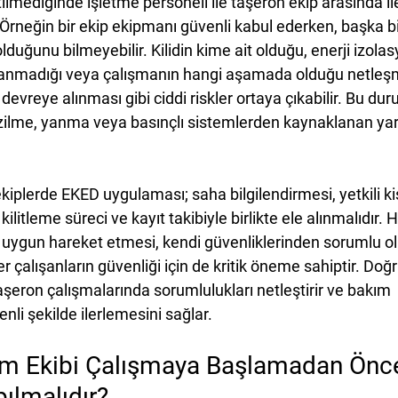
lmediğinde işletme personeli ile taşeron ekip arasında il
 Örneğin bir ekip ekipmanı güvenli kabul ederken, başka bi
uğunu bilmeyebilir. Kilidin kime ait olduğu, enerji izola
nmadığı veya çalışmanın hangi aşamada olduğu netleş
devreye alınması gibi ciddi riskler ortaya çıkabilir. Bu dur
zilme, yanma veya basınçlı sistemlerden kaynaklanan ya
iplerde EKED uygulaması; saha bilgilendirmesi, yetkili kişi 
kilitleme süreci ve kayıt takibiyle birlikte ele alınmalıdır. H
uygun hareket etmesi, kendi güvenliklerinden sorumlu ol
r çalışanların güvenliği için de kritik öneme sahiptir. Doğr
şeron çalışmalarında sorumlulukları netleştirir ve bakım 
nli şekilde ilerlemesini sağlar.
kım Ekibi Çalışmaya Başlamadan Önc
pılmalıdır?