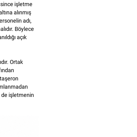
since işletme 
altına alınmış 
ersonelin adı, 
lıdır. Böylece 
nıldığı açık 
dır. Ortak 
fından 
 taşeron 
mamlanmadan 
 de işletmenin 