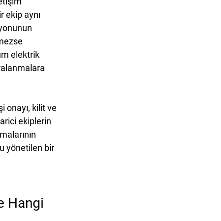
etişim 
r ekip aynı 
syonunun 
mezse 
um elektrik 
ralanmalara 
onayı, kilit ve 
arici ekiplerin 
malarının 
u yönetilen bir 
e Hangi 