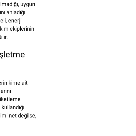
olmadığı, uygun 
nı anladığı 
, enerji 
ım ekiplerinin 
lır.
İşletme 
in kime ait 
erini 
tiketleme 
kullandığı 
imi net değilse, 