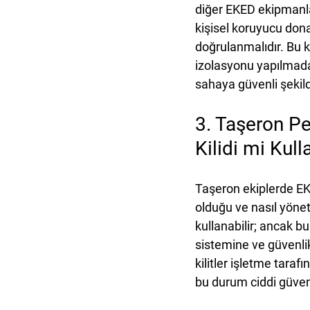
diğer EKED ekipmanlar
kişisel koruyucu dona
doğrulanmalıdır. Bu
izolasyonu yapılmada
sahaya güvenli şekild
3. Taşeron Pe
Kilidi mi Kull
Taşeron ekiplerde EK
olduğu ve nasıl yöneti
kullanabilir; ancak b
sistemine ve güvenlik
kilitler işletme tara
bu durum ciddi güvenl