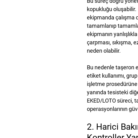
Bu süreç doğru yöneti
kopukluğu oluşabilir.
ekipmanda çalışma old
tamamlanıp tamamla
ekipmanın yanlışlıkla 
çarpması, sıkışma, e
neden olabilir.
Bu nedenle taşeron ek
etiket kullanımı, grup 
işletme prosedürüne 
yanında tesisteki diğe
EKED/LOTO süreci, ta
operasyonlarının güve
2. Harici Ba
Kontroller Ya