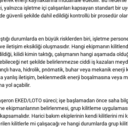
irerek enerji kaynaklarına müdahale edebilir. Bu nedenle 
i, yalnızca işletme içi çalışanları kapsayan standart bir 
n de güvenli şekilde dahil edildiği kontrollü bir prosedür ola
ştığı durumlarda en büyük risklerden biri, işletme personeli
 iletişim eksikliği oluşmasıdır. Hangi ekipmanın kilitlendi
dildiği, kilidi kimin taktığı, çalışmanın hangi aşamada ol
ebileceği net şekilde belirlenmezse ciddi iş kazaları meyda
sınçlı hava, hidrolik, pnömatik, buhar veya mekanik enerji 
 yanlış iletişim, beklenmedik enerji boşalmasına veya m
a yol açabilir.
taşeron EKED/LOTO süreci; işe başlamadan önce saha bilg
eme ekipmanlarının belirlenmesi, grup kilitleme uygulaması
ı kapsamalıdır. Harici bakım ekiplerinin kendi kilitlerini mi 
rilen kilitlerle mi çalışacağı ve hangi durumlarda grup kil