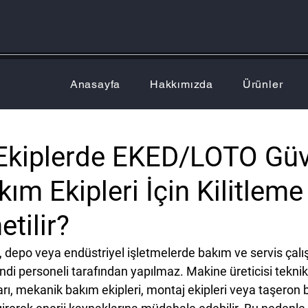
Anasayfa
Hakkımızda
Ürünler
Ekiplerde EKED/LOTO Güve
kım Ekipleri İçin Kilitleme
etilir?
i, depo veya endüstriyel işletmelerde bakım ve servis çalı
i personeli tarafından yapılmaz. Makine üreticisi teknik s
arı, mekanik bakım ekipleri, montaj ekipleri veya taşeron 