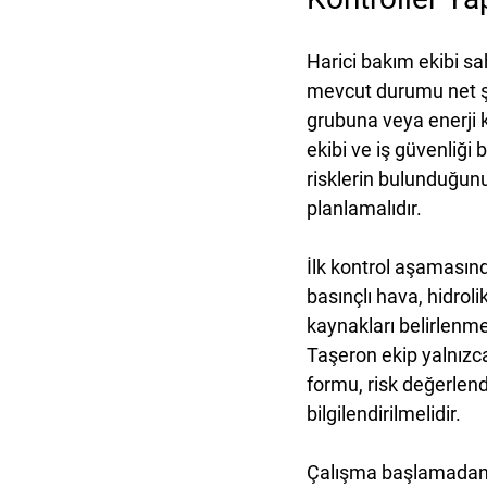
Harici bakım ekibi s
mevcut durumu net şe
grubuna veya enerji 
ekibi ve iş güvenliği 
risklerin bulunduğun
planlamalıdır.
İlk kontrol aşamasınd
basınçlı hava, hidroli
kaynakları belirlenmel
Taşeron ekip yalnızca
formu, risk değerlend
bilgilendirilmelidir.
Çalışma başlamadan önc