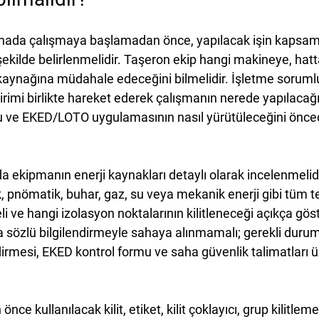
ahada çalışmaya başlamadan önce, yapılacak işin kapsam
kilde belirlenmelidir. Taşeron ekip hangi makineye, hatt
kaynağına müdahale edeceğini bilmelidir. İşletme soruml
birimi birlikte hareket ederek çalışmanın nerede yapılacağı
u ve EKED/LOTO uygulamasının nasıl yürütüleceğini önce
a ekipmanın enerji kaynakları detaylı olarak incelenmelidir
k, pnömatik, buhar, gaz, su veya mekanik enerji gibi tüm teh
i ve hangi izolasyon noktalarının kilitleneceği açıkça göste
 sözlü bilgilendirmeyle sahaya alınmamalı; gerekli duruml
irmesi, EKED kontrol formu ve saha güvenlik talimatları 
e kullanılacak kilit, etiket, kilit çoklayıcı, grup kilitlem