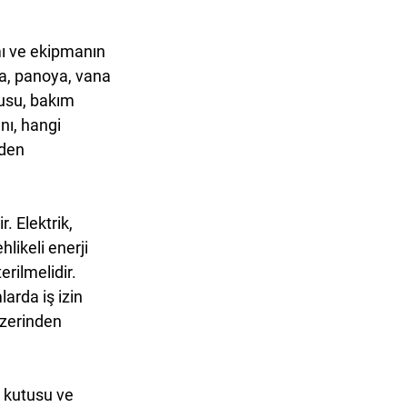
ı ve ekipmanın 
a, panoya, vana 
usu, bakım 
nı, hangi 
den 
. Elektrik, 
likeli enerji 
rilmelidir. 
arda iş izin 
üzerinden 
e kutusu ve 