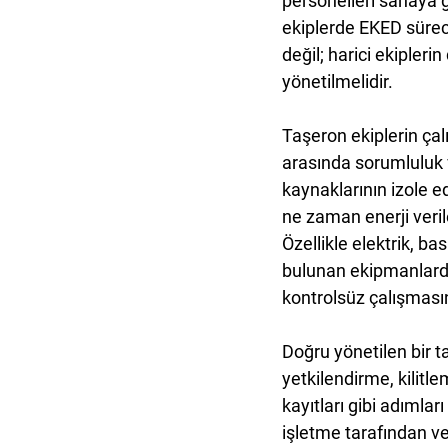
personelleri sahaya g
ekiplerde EKED
 sürec
değil; harici ekipleri
yönetilmelidir.
Taşeron ekiplerin çalı
arasında sorumluluk ve
kaynaklarının izole e
ne zaman enerji veril
Özellikle elektrik, ba
bulunan ekipmanlarda
kontrolsüz çalışmasın
Doğru yönetilen bir 
yetkilendirme, kilitl
kayıtları gibi adımlar
işletme tarafından ve