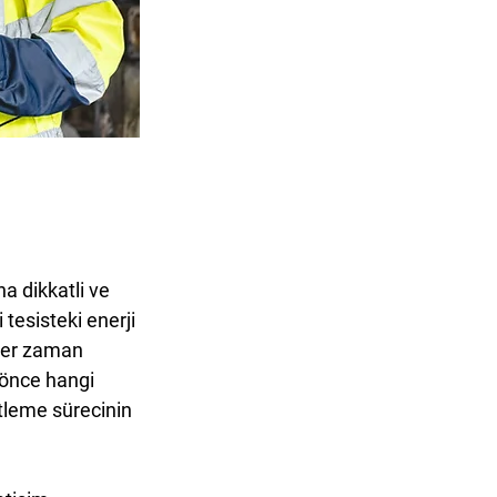
a dikkatli ve 
tesisteki enerji 
 her zaman 
 önce hangi 
tleme sürecinin 