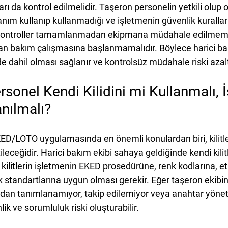
ı da kontrol edilmelidir. Taşeron personelin yetkili olup 
nım kullanıp kullanmadığı ve işletmenin güvenlik kuralları
 kontroller tamamlanmadan ekipmana müdahale edilmemeli
n bakım çalışmasına başlanmamalıdır. Böylece harici bak
e dahil olması sağlanır ve kontrolsüz müdahale riski azaltı
rsonel Kendi Kilidini mi Kullanmalı, 
anılmalı?
ED/LOTO uygulamasında en önemli konulardan biri, kilitler
leceğidir. Harici bakım ekibi sahaya geldiğinde kendi kilitl
u kilitlerin işletmenin EKED prosedürüne, renk kodlarına, e
 standartlarına uygun olması gerekir. Eğer taşeron ekibin 
fından tanımlanamıyor, takip edilemiyor veya anahtar yönet
ik ve sorumluluk riski oluşturabilir.