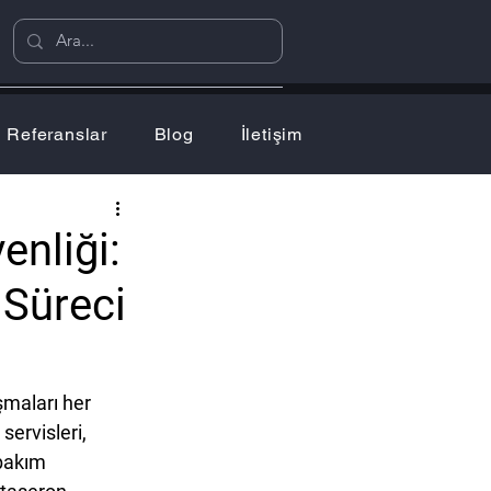
Referanslar
Blog
İletişim
nliği:
 Süreci
şmaları her 
ervisleri, 
bakım 