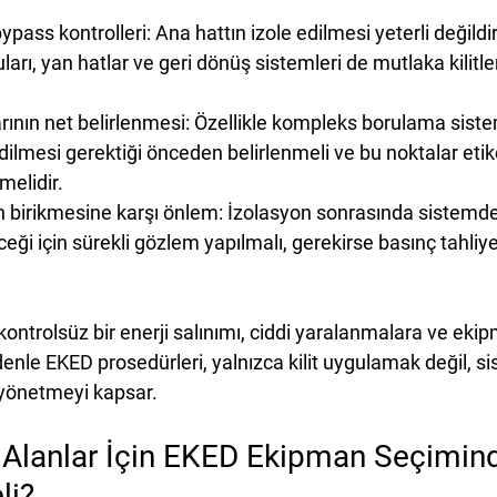
bypass kontrolleri:
 Ana hattın izole edilmesi yeterli değildi
arı, yan hatlar ve geri dönüş sistemleri de mutlaka kilitl
rının net belirlenmesi:
 Özellikle kompleks borulama siste
dilmesi gerektiği önceden belirlenmeli ve bu noktalar etike
melidir.
n birikmesine karşı önlem:
 İzolasyon sonrasında sistemde
ceği için sürekli gözlem yapılmalı, gerekirse basınç tahliy
kontrolsüz bir enerji salınımı, ciddi yaralanmalara ve eki
denle EKED prosedürleri, yalnızca kilit uygulamak değil, si
a yönetmeyi
 kapsar.
i Alanlar İçin EKED Ekipman Seçimin
li?