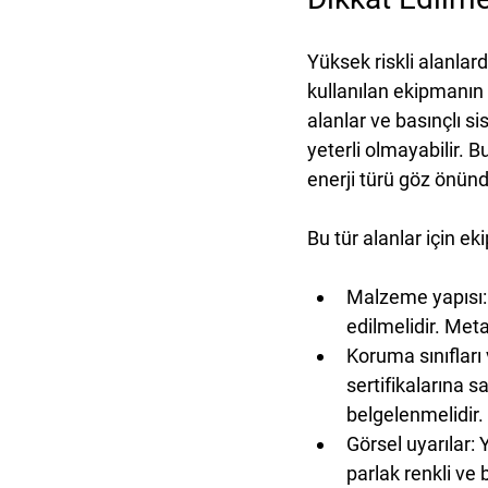
Yüksek riskli alanlar
kullanılan ekipmanın k
alanlar ve basınçlı sis
yeterli olmayabilir. 
enerji türü göz önünd
Bu tür alanlar için 
Malzeme yapısı:
edilmelidir. Metal
Koruma sınıfları 
sertifikalarına s
belgelenmelidir.
Görsel uyarılar:
 
parlak renkli ve b