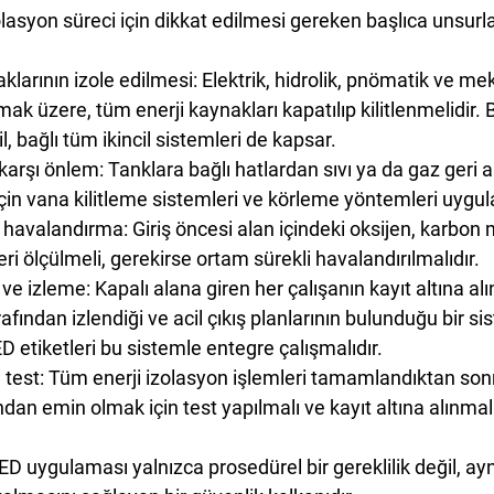
olasyon süreci için dikkat edilmesi gereken başlıca unsurla
klarının izole edilmesi:
 Elektrik, hidrolik, pnömatik ve me
mak üzere, tüm enerji kaynakları kapatılıp kilitlenmelidir.
, bağlı tüm ikincil sistemleri de kapsar.
 karşı önlem:
 Tanklara bağlı hatlardan sıvı ya da gaz geri ak
çin vana kilitleme sistemleri ve körleme yöntemleri uygul
e havalandırma:
 Giriş öncesi alan içindeki oksijen, karbon
ri ölçülmeli, gerekirse ortam sürekli havalandırılmalıdır.
i ve izleme:
 Kapalı alana giren her çalışanın kayıt altına al
fından izlendiği ve acil çıkış planlarının bulunduğu bir si
D etiketleri bu sistemle entegre çalışmalıdır.
 test:
 Tüm enerji izolasyon işlemleri tamamlandıktan sonr
dan emin olmak için test yapılmalı ve kayıt altına alınmalı
ED uygulaması yalnızca prosedürel bir gereklilik değil, a