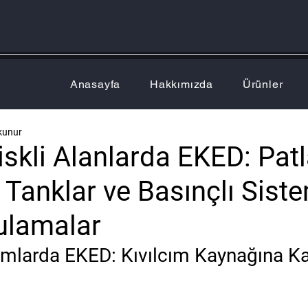
Anasayfa
Hakkımızda
Ürünler
kunur
skli Alanlarda EKED: Patl
 Tanklar ve Basınçlı Sist
ulamalar
amlarda EKED: Kıvılcım Kaynağına Ka