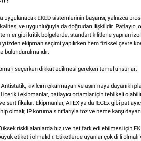
da uygulanacak EKED sistemlerinin başarısı, yalnızca prose
alitesi ve uygunluğuyla da doğrudan ilişkilidir. Patlayıcı o
temler gibi kritik bölgelerde, standart kilitlerle yapılan izo
Bu yüzden ekipman seçimi yapılırken hem fiziksel çevre ko
e bulundurulmalıdır.
ekipman seçerken dikkat edilmesi gereken temel unsurlar:
 Antistatik, kıvılcım çıkarmayan ve aşınmaya dayanıklı plas
 içerikli ekipmanlar, patlayıcı ortamlar için tehlikeli olabilir
ve sertifikalar:
 Ekipmanlar, ATEX ya da IECEx gibi patlayı
ahip olmalı; IP koruma sınıflarıyla toz ve neme karşı dayanık
Yüksek riskli alanlarda hızlı ve net fark edilebilmesi için 
üyük etiketli olmalıdır. Etiketlerde uyarılar çok dilli olmalı v