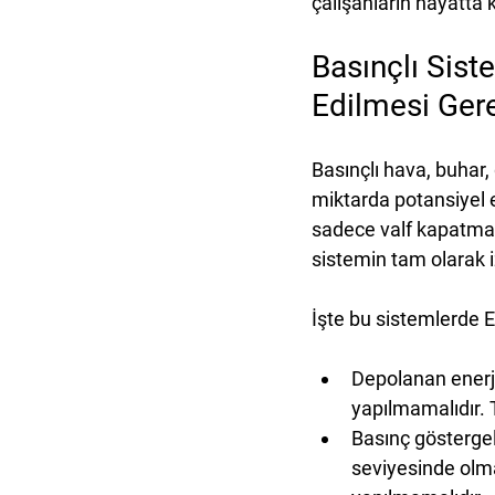
çalışanların hayatta
Basınçlı Sis
Edilmesi Ger
Basınçlı hava, buhar, 
miktarda potansiyel e
sadece valf kapatmakla
sistemin tam olarak i
İşte bu sistemlerde E
Depolanan enerji
yapılmamalıdır. T
Basınç göstergele
seviyesinde olma