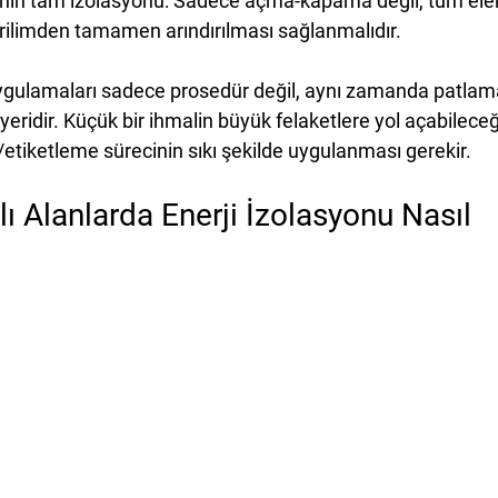
jinin tam izolasyonu
: Sadece açma-kapama değil, tüm elek
rilimden tamamen arındırılması sağlanmalıdır.
ygulamaları sadece prosedür değil, aynı zamanda patlam
riyeridir. Küçük bir ihmalin büyük felaketlere yol açabileceğ
/etiketleme sürecinin sıkı şekilde uygulanması gerekir.
ı Alanlarda Enerji İzolasyonu Nasıl 