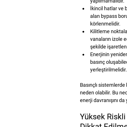
yapılmamalıdır.
İkincil hatlar ve 
alan bypass borul
körlenmelidir.
Kilitleme noktala
vanaların izole e
şekilde işaretlen
Enerjinin yenide
basınç oluşabile
yerleştirilmelidir.
Basınçlı sistemlerde 
neden olabilir. Bu ne
enerji davranışını d
Yüksek Riskl
Dikkat Edilme