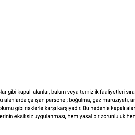
olar gibi kapalı alanlar, bakım veya temizlik faaliyetleri sır
 Bu alanlarda çalışan personel; boğulma, gaz maruziyeti, ani
lumu gibi risklerle karşı karşıyadır. Bu nedenle 
kapalı ala
erinin eksiksiz uygulanması
, hem yasal bir zorunluluk h