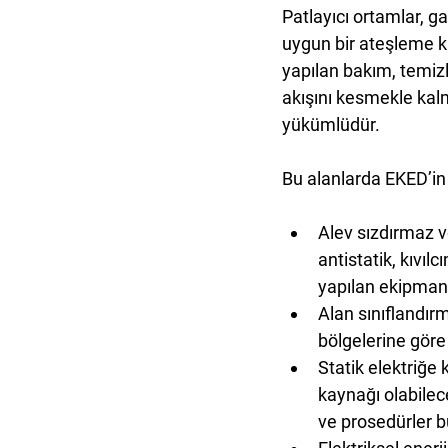
Patlayıcı ortamlar, gaz
uygun bir ateşleme ka
yapılan bakım, temizl
akışını kesmekle kal
yükümlüdür.
Bu alanlarda EKED’in 
Alev sızdırmaz 
antistatik, kıv
yapılan ekipmanl
Alan sınıflandır
bölgelerine göre
Statik elektriğe 
kaynağı olabilec
ve prosedürler b