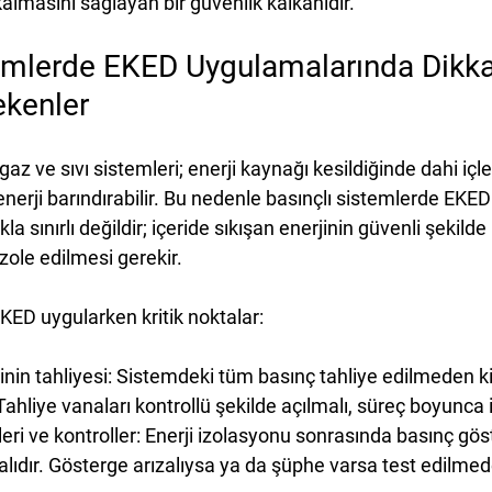
 kalmasını sağlayan
 bir güvenlik kalkanıdır.
temlerde EKED Uygulamalarında Dikka
ekenler
gaz ve sıvı sistemleri; enerji kaynağı kesildiğinde dahi içl
nerji barındırabilir. Bu nedenle 
basınçlı sistemlerde EKED
 sınırlı değildir; içeride sıkışan enerjinin güvenli şekilde
zole edilmesi gerekir.
KED uygularken kritik noktalar:
nin tahliyesi:
 Sistemdeki tüm basınç tahliye edilmeden ki
ahliye vanaları kontrollü şekilde açılmalı, süreç boyunca 
ri ve kontroller:
 Enerji izolasyonu sonrasında basınç göst
lıdır. Gösterge arızalıysa ya da şüphe varsa test edilmed