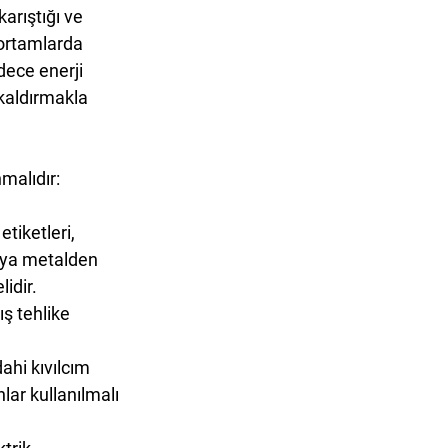
karıştığı ve 
 ortamlarda 
dece enerji 
kaldırmakla 
malıdır:
 etiketleri, 
eya metalden 
idir.
ş tehlike 
ahi kıvılcım 
ar kullanılmalı 