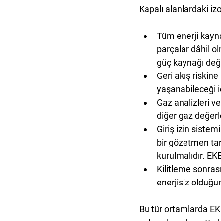
Kapalı alanlardaki iz
Tüm enerji kayna
parçalar dâhil ol
güç kaynağı değil
Geri akış riskine
yaşanabileceği i
Gaz analizleri v
diğer gaz değerle
Giriş izin sistem
bir gözetmen tara
kurulmalıdır. EKE
Kilitleme sonrası
enerjisiz olduğun
Bu tür ortamlarda EK