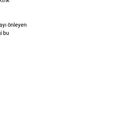
trik 
ayı önleyen 
i bu 