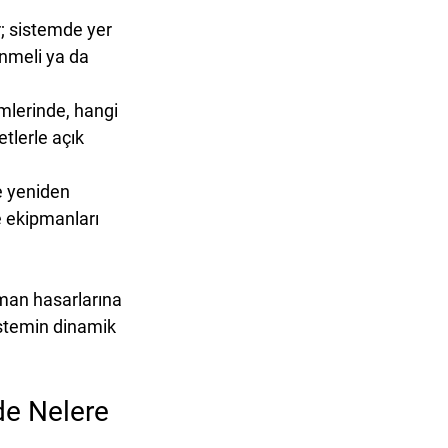
r; sistemde yer 
enmeli ya da 
mlerinde, hangi 
tlerle açık 
 yeniden 
e ekipmanları 
pman hasarlarına 
stemin 
dinamik 
de Nelere 