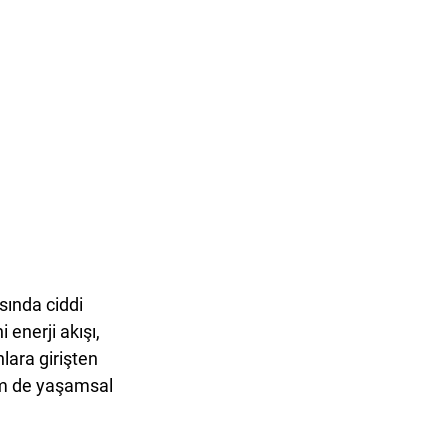
asında ciddi 
 enerji akışı, 
nlara girişten 
em de yaşamsal 