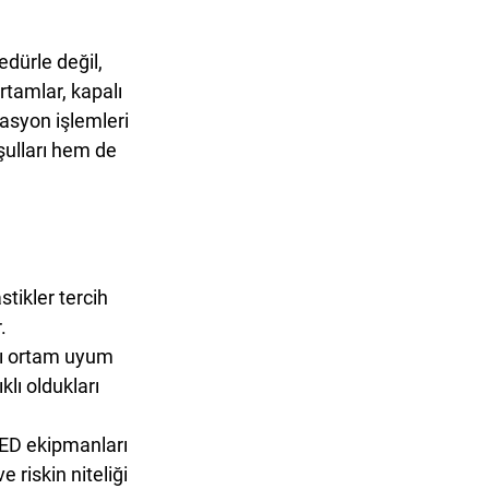
dürle değil, 
rtamlar, kapalı 
lasyon işlemleri 
şulları hem de 
tikler tercih 
.
cı ortam uyum 
lı oldukları 
EKED ekipmanları 
e riskin niteliği 