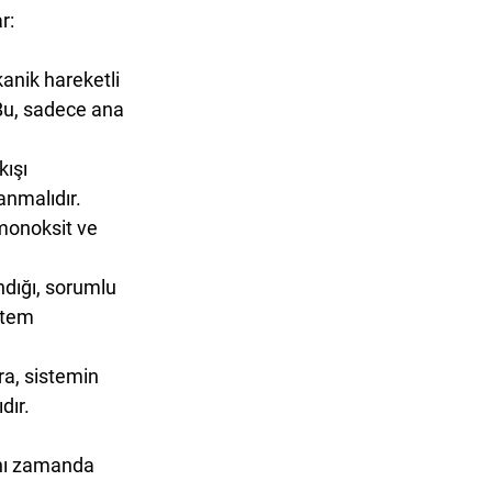
r:
kanik hareketli 
 Bu, sadece ana 
ışı 
anmalıdır.
 monoksit ve 
ındığı, sorumlu 
stem 
a, sistemin 
dır.
ynı zamanda 