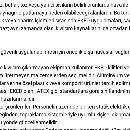
, buhar, toz veya yanıcı sıvıların belirli oranlarda hava ile 
ynağı ile patlamaya neden olabileceği alanlardır. Bu tür
ik veya onarım işlemleri sırasında EKED uygulamaları, sa
maz; aynı zamanda olası kıvılcım kaynaklarını da ortadan 
güvenli uygulanabilmesi için öncelikle şu hususlar sağlan
ve kıvılcım çıkarmayan ekipman kullanımı
: EKED kilitleri ve
ılcım üretmeyen malzemelerden seçilmelidir. Alüminyum v
ar yerine özel plastik veya kompozit ürünler tercih edilmel
ması
: EKED planı, ATEX gibi standartlara göre sınıflandırılmı
 hazırlanmalıdır.
karşı önlemler
: Personelin üzerinde biriken statik elektrik d
eğinden, topraklama sistemleriyle uyumlu kişisel ekipmanl
u yönde güncellenmelidir.