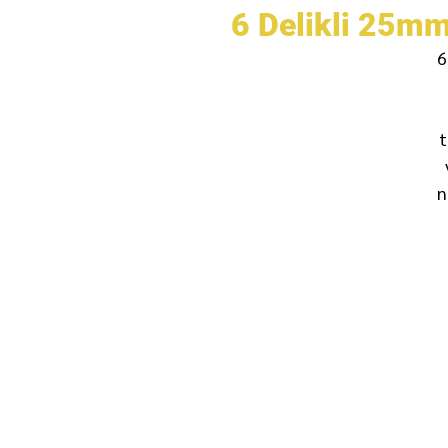
6 Delikli 25mm
6
t
n