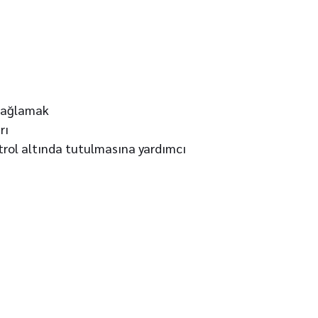
 sağlamak
rı
ntrol altında tutulmasına yardımcı