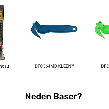
anosu
DFC364MD KLEEN™
DFC
Neden Baser?