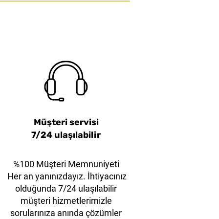
tter – Eco-Friendly
Mor Çelik Çene
38mm Turuncu Çelik Çene
KLEVER EcoExcelXD
yet Asma Kilit
Model
Emniyet Asma Kilit
Müşteri servisi
7/24 ulaşılabilir
%100 Müşteri Memnuniyeti
Her an yanınızdayız. İhtiyacınız
olduğunda 7/24 ulaşılabilir
müşteri hizmetlerimizle
sorularınıza anında çözümler