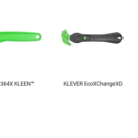
364X KLEEN™
KLEVER EcoXChangeXD