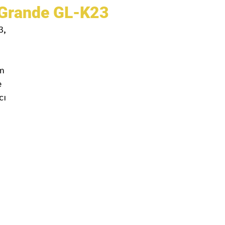
ı Grande GL-K23
3,
ım
e
cı