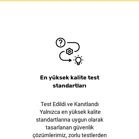
iş Ağızlı
ange20
KLEVER EcoXChange30
38mm Mavi Çelik Çene
Klever Ku
38mm 
Emniyet Asma Kilit
Emni
En yüksek kalite test
standartları
Test Edildi ve Kanıtlandı
Yalnızca en yüksek kalite
standartlarına uygun olarak
tasarlanan güvenlik
çözümlerimiz, zorlu testlerden