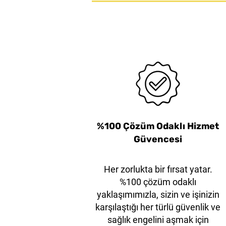
38mm Beyaz Çelik Çene
KLEVER EcoXChange35
Kleen™ XChange Ekstra
Kleen™ XChange Gen
KLEVER EcoXCh
Dayanıklı XD Başlıklı
Emniyet Asma Kilit
Bıçak
%100 Çözüm Odaklı Hizmet
Güvencesi
Her zorlukta bir fırsat yatar.
%100 çözüm odaklı
yaklaşımımızla, sizin ve işinizin
karşılaştığı her türlü güvenlik ve
sağlık engelini aşmak için