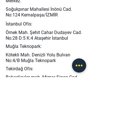
Merkez:
Soğukpınar Mahallesi İnönü Cad.
No:124 Kemalpaşa/İZMİR
İstanbul Ofis:
Örnek Mah. Şehit Cahar Dudayev Cad.
No:28 D:5 K:4 Ataşehir İstanbul
Muğla Teknopark:
Kötekli Mah. Denizli Yolu Bulvarı
No:4/B Muğla Teknopark
Tekirdağ Ofis:
Bahçelievler mah. Mimar Sinan Cad.
No:13 Kapaklı / TEKİRDAĞ
info@baseris.com