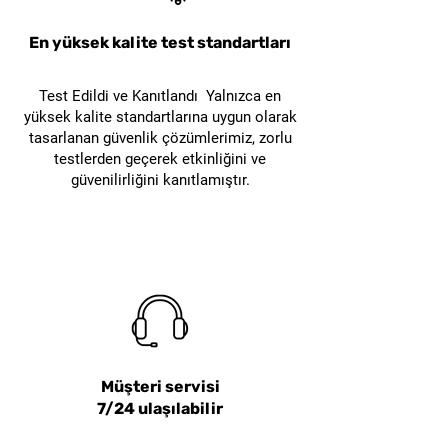
yardımcı olur. Böylece çalışan
prosedürleri daha düzenli
güvenliği, ekipman güvenliği
En yüksek kalite test standartları
şekilde uygulanabilir.
ve EKED/LOTO prosedür
uyumu desteklenir.
Test Edildi ve Kanıtlandı Yalnızca en
Minyatür ve kompakt
yüksek kalite standartlarına uygun olarak
şalterlerde kullanılabilir mi?
tasarlanan güvenlik çözümlerimiz, zorlu
testlerden geçerek etkinliğini ve
Evet. Set içerisinde minyatür
güvenilirliğini kanıtlamıştır.
şalter kilitleri ve kompakt
şalter kilitleri bulunduğu için
farklı şalter kilitleme
uygulamalarında kullanılabilir.
Müşteri servisi
7/24 ulaşılabilir