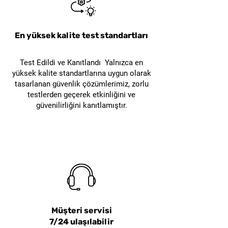
çalışmasını sağlar.
En yüksek kalite test standartları
Ofisler ve İşyerleri:
Ofislerde ve işyerlerinde, posta
Test Edildi ve Kanıtlandı Yalnızca en
ve paket açma işlemlerini
yüksek kalite standartlarına uygun olarak
kolaylaştırır. Yenilikçi bant
tasarlanan güvenlik çözümlerimiz, zorlu
kesici özelliği sayesinde
testlerden geçerek etkinliğini ve
güvenilirliğini kanıtlamıştır.
bantları hızlı ve verimli bir
şekilde kesebilirsiniz. Basit
tasarımı, ürünü kolayca
depolamanızı sağlar ve her
zaman elinizin altında
olmasını temin eder.
Ev Kullanımı:
Müşteri servisi
Evde, çeşitli paket ve kutuları
7/24 ulaşılabilir