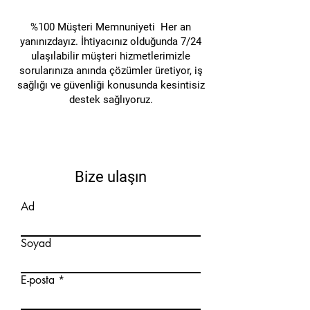
açmak için ideal bir üründür.
Ergonomik tasarımı ve güvenli
%100 Müşteri Memnuniyeti Her an
bıçak yapısı, evde güvenli bir
yanınızdayız. İhtiyacınız olduğunda 7/24
ulaşılabilir müşteri hizmetlerimizle
kullanım sağlar. KLEVER
sorularınıza anında çözümler üretiyor, iş
KONCEPT (KONCEPT), ev
sağlığı ve güvenliği konusunda kesintisiz
işlerinde size pratik bir çözüm
destek sağlıyoruz.
sunar ve günlük kesme
işlerinizi kolaylaştırır.
Bize ulaşın
Ad
Soyad
E-posta