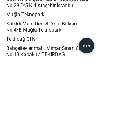
No:28 D:5 K:4 Ataşehir İstanbul
Muğla Teknopark:
Kötekli Mah. Denizli Yolu Bulvarı
No:4/B Muğla Teknopark
Tekirdağ Ofis:
Bahçelievler mah. Mimar Sinan Cad.
No:13 Kapaklı / TEKİRDAĞ
info@baseris.com
0 (232) 873 40 45
0 (546) 208 46 50