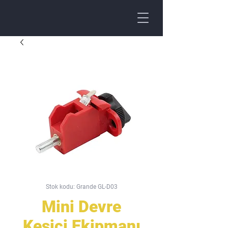
Stok kodu: Grande GL-D03
Mini Devre
Kesici Ekipmanı