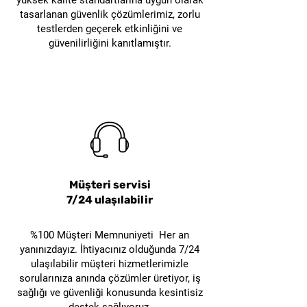
yüksek kalite standartlarına uygun olarak
yardımcı
Gövde PA (poliamid), sıkma
tasarlanan güvenlik çözümlerimiz, zorlu
testlerden geçerek etkinliğini ve
olmak
vidası ise paslanmaz çelik
güvenilirliğini kanıtlamıştır.
olarak üretilmiştir. Naylon,
poliamid ailesinden bir
malzemedir.
GL-D03'ün ölçüleri nedir?
Ürünün ölçüleri
60,5 × 31,4 ×
30,3 mm'dir.
Hangi asma kilitle
kullanılmalıdır?
Müşteri servisi
6 mm'ye kadar kanca/çene
7/24 ulaşılabilir
çapına sahip emniyet asma
kilitleri
%100 Müşteri Memnuniyeti Her an
ile kullanılmalıdır.
yanınızdayız. İhtiyacınız olduğunda 7/24
GL-D03 Universal Devre Kesici
ulaşılabilir müşteri hizmetlerimizle
kategorisine girer mi?
sorularınıza anında çözümler üretiyor, iş
Hayır.
GL-D03 belirli bir devre
sağlığı ve güvenliği konusunda kesintisiz