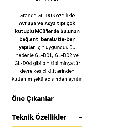
Grande GL-D03 özellikle
Avrupa ve Asya tipi çok
kutuplu MCB'lerde bulunan
bağlantı baralı/tie-bar
yapılar
için uygundur. Bu
nedenle GL-D01, GL-D02 ve
GL-D04 gibi pin tipi minyatür
devre kesici kilitlerinden
kullanım şekli açısından ayrılır.
Öne Çıkanlar
T-BAR / Tie Bar tipi
Teknik Özellikler
minyatür devre kesici
kilitleme yapısı