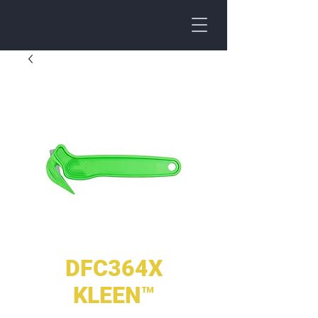
DFC364X
KLEEN™