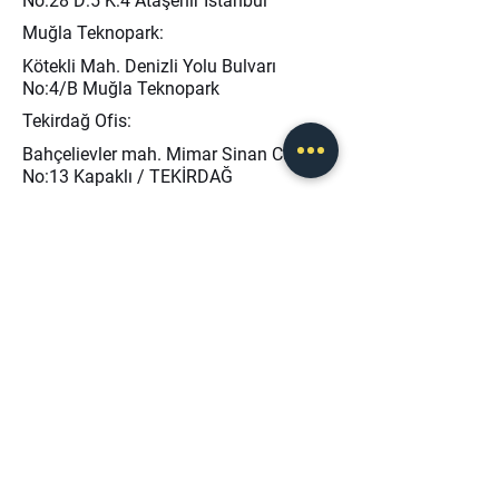
No:28 D:5 K:4 Ataşehir İstanbul
Muğla Teknopark:
Kötekli Mah. Denizli Yolu Bulvarı
No:4/B Muğla Teknopark
Tekirdağ Ofis:
Bahçelievler mah. Mimar Sinan Cad.
No:13 Kapaklı / TEKİRDAĞ
info@baseris.com
0 (232) 873 40 45
0 (546) 208 46 50