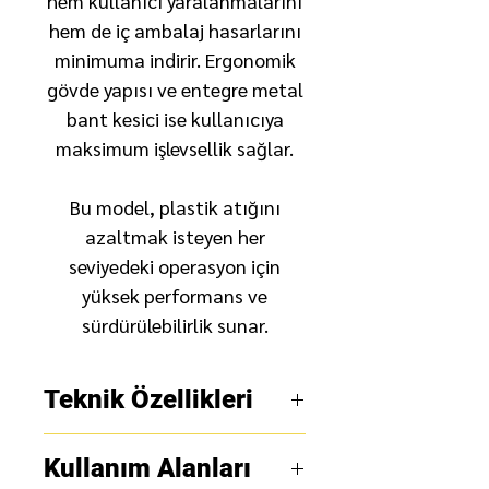
hem kullanıcı yaralanmalarını
hem de iç ambalaj hasarlarını
minimuma indirir. Ergonomik
gövde yapısı ve entegre metal
bant kesici ise kullanıcıya
maksimum işlevsellik sağlar.
Bu model, plastik atığını
azaltmak isteyen her
seviyedeki operasyon için
yüksek performans ve
sürdürülebilirlik sunar.
Teknik Özellikleri
Kullanım Alanları
Boyut:
7” x 1.75” (177.8