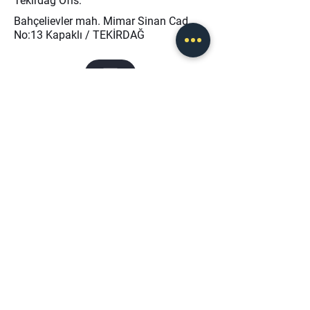
Tekirdağ Ofis:
Bahçelievler mah. Mimar Sinan Cad.
No:13 Kapaklı / TEKİRDAĞ
info@baseris.com
0 (232) 873 40 45
0 (546) 208 46 50