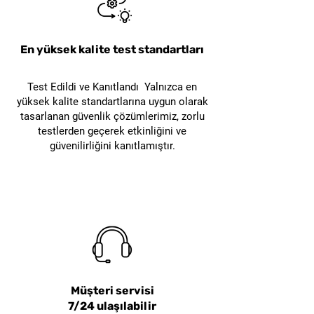
tesislerde veya ısı yalıtımı
uygundur.
montajında yaygın bir
Tekstil Endüstrisi
: Tekstil
ihtiyaçtır ve Slice bıçağı bu tür
En yüksek kalite test standartları
malzemelerinin kesimi ve
kesim işlemleri için mükemmel
işlenmesi için kullanılabilir.
bir çözümdür.
Test Edildi ve Kanıtlandı Yalnızca en
Kalın kumaşlar ve tekstil
yüksek kalite standartlarına uygun olarak
ürünleri üzerinde hassas
tasarlanan güvenlik çözümlerimiz, zorlu
kesimler yapabilir.
testlerden geçerek etkinliğini ve
güvenilirliğini kanıtlamıştır.
Müşteri servisi
7/24 ulaşılabilir