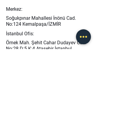
Merkez:
Soğukpınar Mahallesi İnönü Cad.
No:124 Kemalpaşa/İZMİR
İstanbul Ofis:
Örnek Mah. Şehit Cahar Dudayev Cad.
No:28 D:5 K:4 Ataşehir İstanbul
Muğla Teknopark:
Kötekli Mah. Denizli Yolu Bulvarı
No:4/B Muğla Teknopark
Tekirdağ Ofis:
Bahçelievler mah. Mimar Sinan Cad.
No:13 Kapaklı / TEKİRDAĞ
info@baseris.com