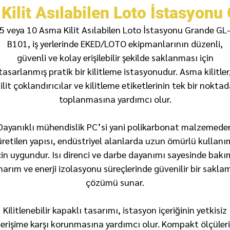
Kilit Asılabilen Loto İstasyon
5 veya 10 Asma Kilit Asılabilen Loto İstasyonu Grande GL
B101, iş yerlerinde EKED/LOTO ekipmanlarının düzenli,
güvenli ve kolay erişilebilir şekilde saklanması için
tasarlanmış pratik bir kilitleme istasyonudur. Asma kilitler
ilit çoklandırıcılar ve kilitleme etiketlerinin tek bir nokta
toplanmasına yardımcı olur.
Dayanıklı mühendislik PC’si yani polikarbonat malzemede
üretilen yapısı, endüstriyel alanlarda uzun ömürlü kullanı
çin uygundur. Isı direnci ve darbe dayanımı sayesinde bakı
narım ve enerji izolasyonu süreçlerinde güvenilir bir sakla
çözümü sunar.
Kilitlenebilir kapaklı tasarımı, istasyon içeriğinin yetkisiz
erişime karşı korunmasına yardımcı olur. Kompakt ölçüleri