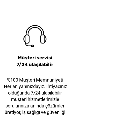
tter – Eco-Friendly
Mor Çelik Çene
38mm Turuncu Çelik Çene
KLEVER EcoExcelXD
yet Asma Kilit
Model
Emniyet Asma Kilit
Müşteri servisi
7/24 ulaşılabilir
%100 Müşteri Memnuniyeti
Her an yanınızdayız. İhtiyacınız
olduğunda 7/24 ulaşılabilir
müşteri hizmetlerimizle
sorularınıza anında çözümler
üretiyor, iş sağlığı ve güvenliği