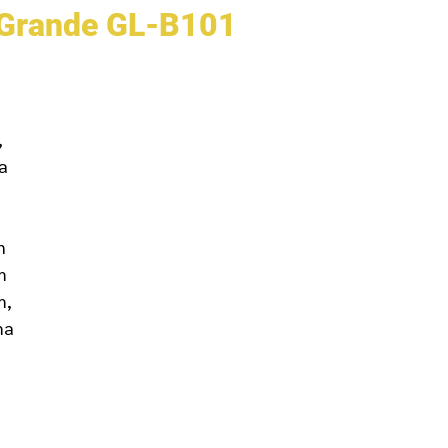
u Grande GL-B101
-
,
da
n
m
m,
ma