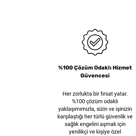
38mm Beyaz Çelik Çene
KLEVER EcoXChange35
Kleen™ XChange Ekstra
Kleen™ XChange Gen
KLEVER EcoXCh
Dayanıklı XD Başlıklı
Emniyet Asma Kilit
Bıçak
%100 Çözüm Odaklı Hizmet
Güvencesi
Her zorlukta bir fırsat yatar.
%100 çözüm odaklı
yaklaşımımızla, sizin ve işinizin
karşılaştığı her türlü güvenlik ve
sağlık engelini aşmak için
yenilikçi ve kişiye özel