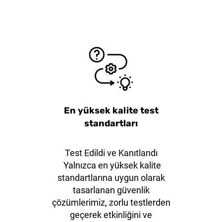
iş Ağızlı
ange20
KLEVER EcoXChange30
38mm Mavi Çelik Çene
Klever Ku
38mm 
Emniyet Asma Kilit
Emni
En yüksek kalite test
standartları
Test Edildi ve Kanıtlandı
Yalnızca en yüksek kalite
standartlarına uygun olarak
tasarlanan güvenlik
çözümlerimiz, zorlu testlerden
geçerek etkinliğini ve