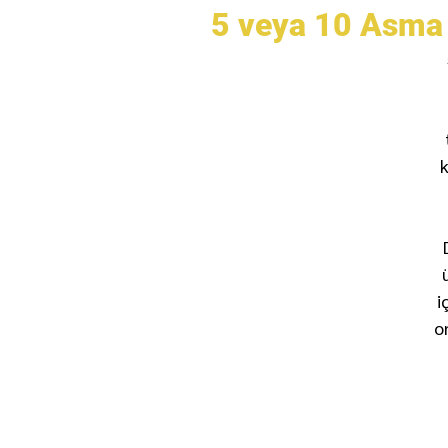
5 veya 10 Asma 
k
i
o