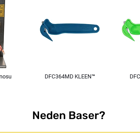
anosu
DFC364MD KLEEN™
DFC
Neden Baser?