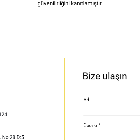
güvenilirliğini kanıtlamıştır.
Bize ulaşın
Ad
:124
E-posta
. No:28 D:5