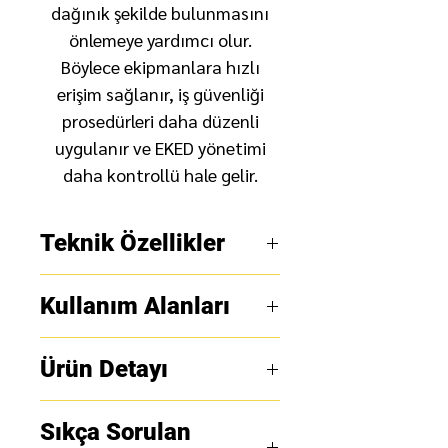
dağınık şekilde bulunmasını
önlemeye yardımcı olur.
Böylece ekipmanlara hızlı
erişim sağlanır, iş güvenliği
prosedürleri daha düzenli
uygulanır ve EKED yönetimi
daha kontrollü hale gelir.
Teknik Özellikler
Ürün adı:
Büyük Metal Loto
Kullanım Alanları
Dolabı Grande GL-X07
Stok kodu:
Grande GL-X07
Endüstriyel tesisler:
Ürün Detayı
Ürün tipi:
Metal LOTO
Fabrika, üretim hattı ve
dolabı
bakım alanlarında LOTO
Büyük Metal Loto Dolabı
Gövde malzemesi:
Çelik
Sıkça Sorulan
ekipmanlarının düzenli
Grande GL-X07, iş yerlerinde