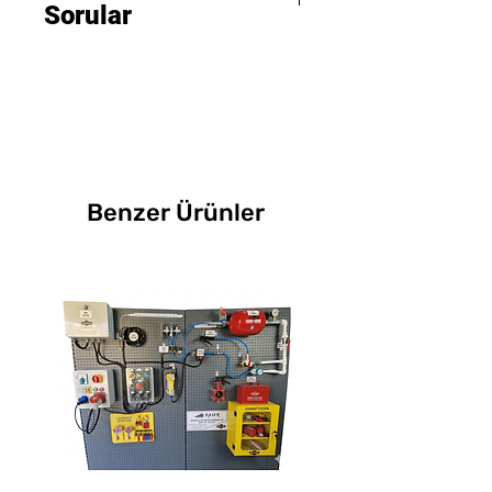
levha
saklanması için kullanılır.
Sorular
EKED/LOTO ekipmanlarının
Yüzey işlemi:
Yüksek
Bakım ve onarım
sahada dağınık şekilde
sıcaklık püskürtme plastik
Büyük Metal Loto Dolabı
departmanları:
Bakım
bulunmasını önleyerek daha
yüzey işlemi
Grande GL-X07 ne işe yarar?
ekiplerinin asma kilit,
düzenli bir güvenlik yönetimi
İç yapı:
İki mobil bölme
Büyük Metal Loto Dolabı
çoklandırıcı ve kilitleme
sağlar. Asma kilitler,
plakası
Grande GL-X07, asma kilit,
etiketlerine hızlı ulaşmasını
çoklandırıcılar, kilitleme
Bölme kullanımı:
İç alan,
kilit çoklandırıcı, kilitleme
sağlar.
etiketleri ve farklı kilitleme
ekipman düzenine göre
Benzer Ürünler
etiketi ve farklı EKED/LOTO
Enerji izolasyonu
ekipmanları tek bir dolap
esnek şekilde ayarlanabilir
ekipmanlarının düzenli,
süreçleri:
EKED/LOTO
içinde toplanarak ekipman
Montaj:
Vida ile
güvenli ve kolay erişilebilir
prosedürlerinde kullanılan
kaybı riskinin azaltılmasına
sabitlenebilir yapı
şekilde saklanması için
ekipmanların tek noktada
yardımcı olur.
Kullanım amacı:
Asma kilit,
kullanılır.
yönetilmesine yardımcı olur.
Çelik levhadan üretilen gövde
çoklandırıcı ve kilitleme
Grande GL-X07 hangi
Enerji santralleri:
Güvenli
yapısı, ürünü endüstriyel
etiketlerinin düzenli
malzemeden üretilmiştir?
çalışma prosedürlerinin
kullanım için dayanıklı hale
saklanması
Grande GL-X07, yüksek
uygulandığı enerji üretim ve
getirir. Yüksek sıcaklık
Uygulama alanı:
sıcaklık püskürtme plastik
dağıtım alanlarında
püskürtme plastik yüzey işlemi
EKED/LOTO, İSG, bakım,
yüzey işlemi uygulanmış çelik
kullanılabilir.