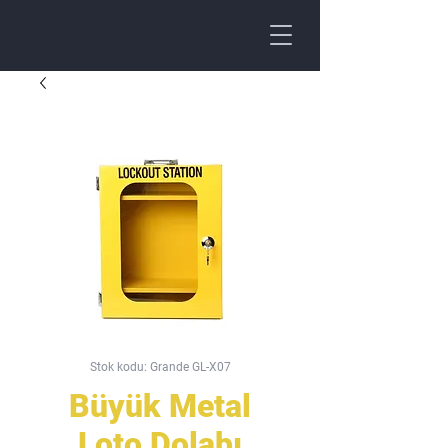
Stok kodu: Grande GL-X07
Büyük Metal
Loto Dolabı