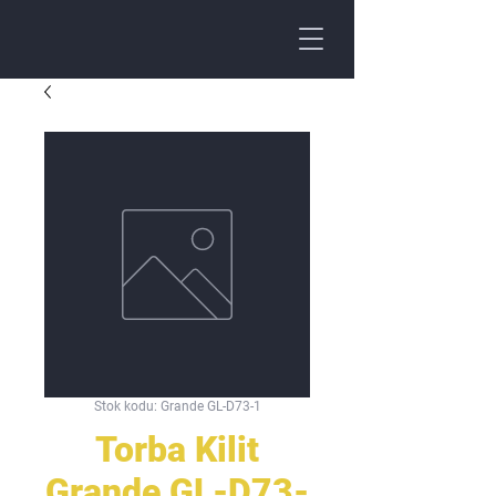
Stok kodu: Grande GL-D73-1
Torba Kilit
Grande GL-D73-