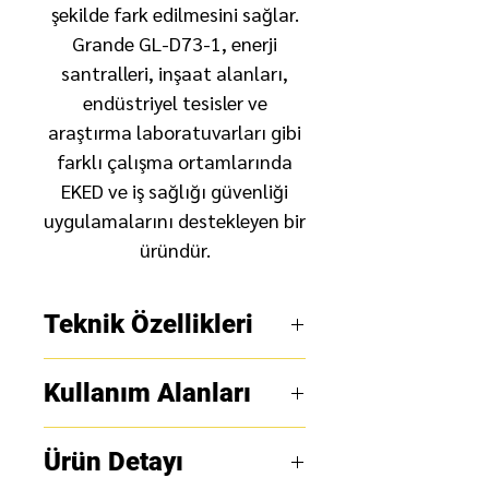
şekilde fark edilmesini sağlar.
Grande GL-D73-1, enerji
santralleri, inşaat alanları,
endüstriyel tesisler ve
araştırma laboratuvarları gibi
farklı çalışma ortamlarında
EKED ve iş sağlığı güvenliği
uygulamalarını destekleyen bir
üründür.
Teknik Özellikleri
Ürün adı:
Torba Kilit Grande
Kullanım Alanları
GL-D73-1
Stok kodu:
Grande GL-D73-
Kapalı alan girişleri:
Adam
Ürün Detayı
1
deliği, rögar ve benzeri