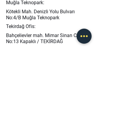
Muğla Teknopark:
Kötekli Mah. Denizli Yolu Bulvarı
No:4/B Muğla Teknopark
Tekirdağ Ofis:
Bahçelievler mah. Mimar Sinan Cad.
No:13 Kapaklı / TEKİRDAĞ
info@baseris.com
0 (232) 873 40 45
0 (546) 208 46 50