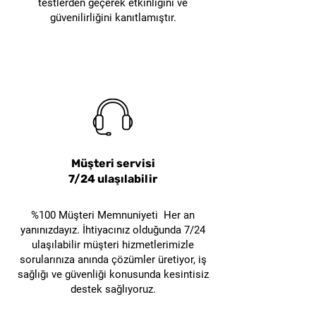
testlerden geçerek etkinliğini ve
ayrıca satın alınmalıdır. Bu
güvenilirliğini kanıtlamıştır.
nedenle uygulama ihtiyacına
göre uyumlu kablo kilitleme
ekipmanı ile birlikte
değerlendirilmelidir.
Müşteri servisi
7/24 ulaşılabilir
%100 Müşteri Memnuniyeti Her an
yanınızdayız. İhtiyacınız olduğunda 7/24
ulaşılabilir müşteri hizmetlerimizle
sorularınıza anında çözümler üretiyor, iş
sağlığı ve güvenliği konusunda kesintisiz
destek sağlıyoruz.