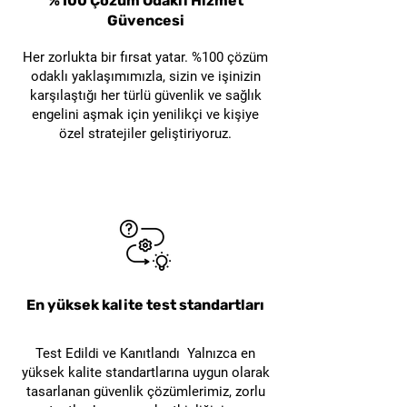
%100 Çözüm Odaklı Hizmet
çözümü oluşturur. Bu nedenle
Güvencesi
Evet. Ürün yüzeyinde güvenlik
ürün seçimi yapılırken kablo
farkındalığını artırmaya
Her zorlukta bir fırsat yatar. %100 çözüm
kilitleme ekipmanının ayrıca
yardımcı olan uyarı işareti
odaklı yaklaşımımızla, sizin ve işinizin
temin edilmesi gerektiği
karşılaştığı her türlü güvenlik ve sağlık
bulunur.
dikkate alınmalıdır.
engelini aşmak için yenilikçi ve kişiye
Torba kilit iş güvenliği
özel stratejiler geliştiriyoruz.
açısından neden önemlidir?
Yetkisiz erişimi önlemeye,
tehlikeli alanları görünür hale
getirmeye ve EKED/LOTO
prosedürlerinin daha kontrollü
uygulanmasına yardımcı olur.
Grande GL-D73-1 tek başına
En yüksek kalite test standartları
kullanılabilir mi?
Ürünün kilitleme
Test Edildi ve Kanıtlandı Yalnızca en
uygulamasında Grande GL-
yüksek kalite standartlarına uygun olarak
D72 kablo kilitleme ekipmanı
tasarlanan güvenlik çözümlerimiz, zorlu