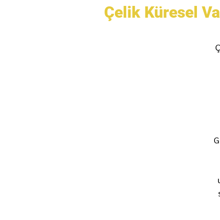
Çelik Küresel V
Ç
G