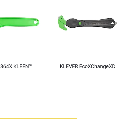
364X KLEEN™
KLEVER EcoXChangeXD