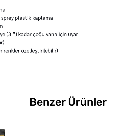
vha
 sprey plastik kaplama
m
e (3 ”) kadar çoğu vana için uyar
ir)
 renkler özelleştirilebilir)
Benzer Ürünler