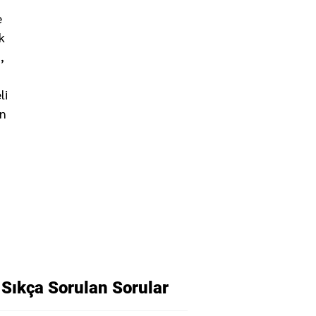
e
k
,
li
un
Sıkça Sorulan Sorular