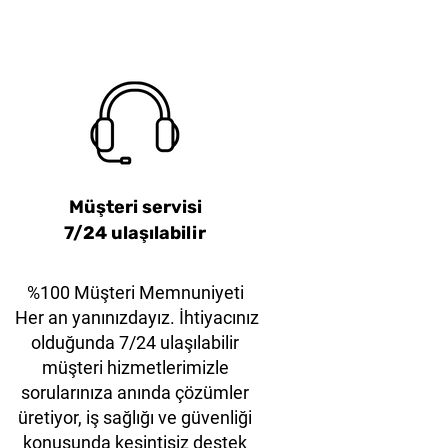
tter – Eco-Friendly
Mor Çelik Çene
38mm Turuncu Çelik Çene
KLEVER EcoExcelXD
yet Asma Kilit
Model
Emniyet Asma Kilit
Müşteri servisi
7/24 ulaşılabilir
%100 Müşteri Memnuniyeti
Her an yanınızdayız. İhtiyacınız
olduğunda 7/24 ulaşılabilir
müşteri hizmetlerimizle
sorularınıza anında çözümler
üretiyor, iş sağlığı ve güvenliği
konusunda kesintisiz destek