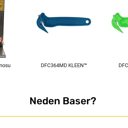
anosu
DFC364MD KLEEN™
DFC
Neden Baser?