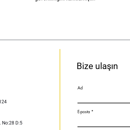
Bize ulaşın
Ad
:124
E-posta
. No:28 D:5