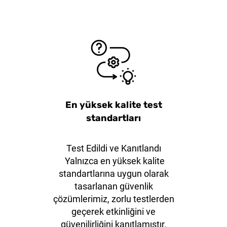
iş Ağızlı
ange20
KLEVER EcoXChange30
38mm Mavi Çelik Çene
Klever Ku
38mm 
Emniyet Asma Kilit
Emni
En yüksek kalite test
standartları
Test Edildi ve Kanıtlandı
Yalnızca en yüksek kalite
standartlarına uygun olarak
tasarlanan güvenlik
çözümlerimiz, zorlu testlerden
geçerek etkinliğini ve
güvenilirliğini kanıtlamıştır.