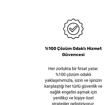
38mm Beyaz Çelik Çene
KLEVER EcoXChange35
Kleen™ XChange Ekstra
Kleen™ XChange Gen
KLEVER EcoXCh
Dayanıklı XD Başlıklı
Emniyet Asma Kilit
Bıçak
%100 Çözüm Odaklı Hizmet
Güvencesi
Her zorlukta bir fırsat yatar.
%100 çözüm odaklı
yaklaşımımızla, sizin ve işinizin
karşılaştığı her türlü güvenlik ve
sağlık engelini aşmak için
yenilikçi ve kişiye özel
stratejiler geliştiriyoruz.