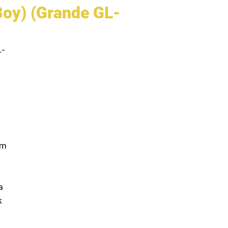
Boy) (Grande GL-
L-
am
a
k