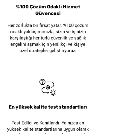
Dayanıklı XD Başlıklı
Emniyet Asma Kilit
Emniyet Asma Kilit
Emniyet Asma Kilit
Emniyet Asma Kilit
Model
Bıçak
Grande GL-F21, güvenlik
Ürün genellikle kırmızı
%100 Çözüm Odaklı Hizmet
standartlarının
Güvencesi
renktedir. Farklı renk
uygulanmasına yardımcı olur.
seçenekleri özelleştirilebilir.
Her zorlukta bir fırsat yatar. %100 çözüm
Vana pozisyonunun kontrol
Grande GL-F21 hangi
odaklı yaklaşımımızla, sizin ve işinizin
altında tutulmasını
karşılaştığı her türlü güvenlik ve sağlık
sektörlerde kullanılabilir?
sağlayarak iş akışının daha
engelini aşmak için yenilikçi ve kişiye
Kimya endüstrisi, enerji
düzenli ve güvenli ilerlemesini
özel stratejiler geliştiriyoruz.
santralleri, su ve atık su
destekler.
arıtma tesisleri, petrol ve gaz
endüstrisi, imalat tesisleri ile
bakım-onarım alanlarında
kullanılabilir.
Bu ürün iş güvenliği açısından
neden önemlidir?
En yüksek kalite test standartları
Kelebek vanaların yanlışlıkla
açılmasını veya kapatılmasını
Test Edildi ve Kanıtlandı Yalnızca en
önlemeye yardımcı olur. Bu
yüksek kalite standartlarına uygun olarak