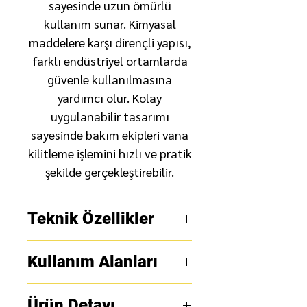
sayesinde uzun ömürlü
kullanım sunar. Kimyasal
maddelere karşı dirençli yapısı,
farklı endüstriyel ortamlarda
güvenle kullanılmasına
yardımcı olur. Kolay
uygulanabilir tasarımı
sayesinde bakım ekipleri vana
kilitleme işlemini hızlı ve pratik
şekilde gerçekleştirebilir.
Teknik Özellikler
Ürün adı:
Kelebek Vana
Kullanım Alanları
Kilitleme Ekipmanı Grande
GL-F21
Kimya endüstrisi:
Kimya
Ürün Detayı
Stok kodu:
Grande GL-F21