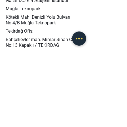
No:28 D:5 K:4 Ataşehir İstanbul
Muğla Teknopark:
Kötekli Mah. Denizli Yolu Bulvarı
No:4/B Muğla Teknopark
Tekirdağ Ofis:
Bahçelievler mah. Mimar Sinan Cad.
No:13 Kapaklı / TEKİRDAĞ
info@baseris.com
0 (232) 873 40 45
0 (546) 208 46 50