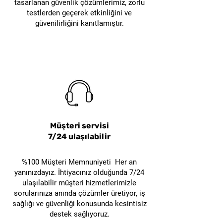
sayede çalışan güvenliği, tesis
tasarlanan güvenlik çözümlerimiz, zorlu
testlerden geçerek etkinliğini ve
güvenliği ve ekipman
güvenilirliğini kanıtlamıştır.
koruması desteklenir.
Müşteri servisi
7/24 ulaşılabilir
%100 Müşteri Memnuniyeti Her an
yanınızdayız. İhtiyacınız olduğunda 7/24
ulaşılabilir müşteri hizmetlerimizle
sorularınıza anında çözümler üretiyor, iş
sağlığı ve güvenliği konusunda kesintisiz
destek sağlıyoruz.