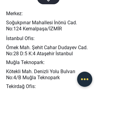
Merkez:
Soğukpınar Mahallesi İnönü Cad.
No:124 Kemalpaşa/İZMİR
İstanbul Ofis:
Örnek Mah. Şehit Cahar Dudayev Cad.
No:28 D:5 K:4 Ataşehir İstanbul
Muğla Teknopark:
Kötekli Mah. Denizli Yolu Bulvarı
No:4/B Muğla Teknopark
Tekirdağ Ofis:
Bahçelievler mah. Mimar Sinan Cad.
No:13 Kapaklı / TEKİRDAĞ
info@baseris.com