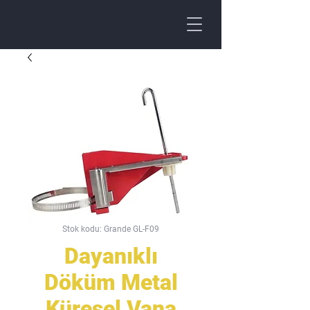
Stok kodu: Grande GL-F09
Dayanıklı
Döküm Metal
Küresel Vana