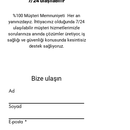
7/24 ulaşılabilir
Kilitleme Ekipmanı'nı
kullanır.
%100 Müşteri Memnuniyeti Her an
yanınızdayız. İhtiyacınız olduğunda 7/24
ulaşılabilir müşteri hizmetlerimizle
sorularınıza anında çözümler üretiyor, iş
sağlığı ve güvenliği konusunda kesintisiz
destek sağlıyoruz.
Bize ulaşın
Ad
Soyad
E-posta