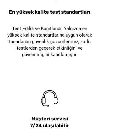
süreçlerinde metal
En yüksek kalite test standartları
kontaminasyonunu önler ve
ürünlerin kalitesini artırır.
Test Edildi ve Kanıtlandı Yalnızca en
Depolama ve Lojistik
:
yüksek kalite standartlarına uygun olarak
Depolama ve lojistik
tasarlanan güvenlik çözümlerimiz, zorlu
tesislerinde, SECUNORM
testlerden geçerek etkinliğini ve
güvenilirliğini kanıtlamıştır.
HANDY MDP, karton
kutuların, plastik
ambalajların ve diğer
ambalaj malzemelerinin
açılması ve işlenmesi için
kullanılabilir. Metal
dedektörü tarafından
algılanabilir özelliği,
Müşteri servisi
depolama süreçlerinde ürün
7/24 ulaşılabilir
güvenliğini sağlar ve