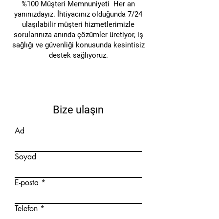
malzeme manipülasyonunu
%100 Müşteri Memnuniyeti Her an
kolaylaştırır.
yanınızdayız. İhtiyacınız olduğunda 7/24
ulaşılabilir müşteri hizmetlerimizle
sorularınıza anında çözümler üretiyor, iş
sağlığı ve güvenliği konusunda kesintisiz
destek sağlıyoruz.
Bize ulaşın
Ad
Soyad
E-posta
Telefon