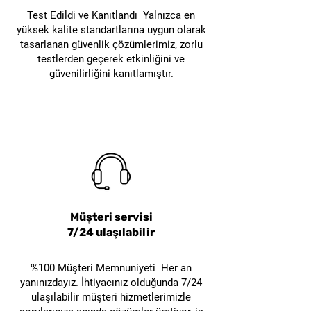
Ergonomik tasarımı ile uzun
Test Edildi ve Kanıtlandı Yalnızca en
süreli kullanımlarda bile
yüksek kalite standartlarına uygun olarak
rahatlık sağlar.
tasarlanan güvenlik çözümlerimiz, zorlu
testlerden geçerek etkinliğini ve
güvenilirliğini kanıtlamıştır.
Perakende ve Mağaza
Kullanımı
Perakende mağazalarında
SECUPRO MAXISAFE, ürün
paketlerini açma ve
düzenleme işlemlerinde büyük
kolaylık sağlar. Mağaza
çalışanları, raf düzenlemesi
Müşteri servisi
yaparken, etiketleri çıkarırken
7/24 ulaşılabilir
veya ürün ambalajlarını
açarken bu kesim aletini
%100 Müşteri Memnuniyeti Her an
güvenle kullanabilirler.
yanınızdayız. İhtiyacınız olduğunda 7/24
ulaşılabilir müşteri hizmetlerimizle
Korumalı kesici uçları