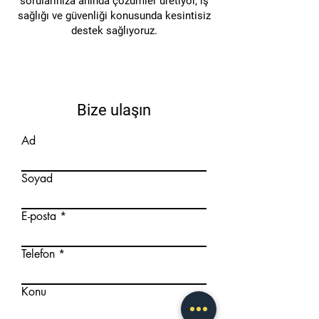
sorularınıza anında çözümler üretiyor, iş
sayesinde ürünlerin zarar
sağlığı ve güvenliği konusunda kesintisiz
görmesini önlerken,
destek sağlıyoruz.
çalışanların güvenliğini de
sağlar.
Bize ulaşın
Ad
Soyad
E-posta
Telefon
Konu