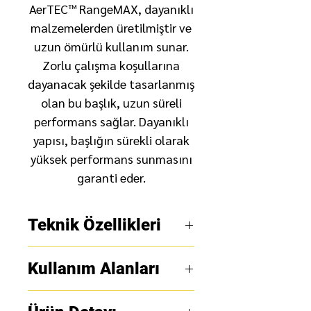
AerTEC™ RangeMAX, dayanıklı
malzemelerden üretilmiştir ve
uzun ömürlü kullanım sunar.
Zorlu çalışma koşullarına
dayanacak şekilde tasarlanmış
olan bu başlık, uzun süreli
performans sağlar. Dayanıklı
yapısı, başlığın sürekli olarak
yüksek performans sunmasını
garanti eder.
Teknik Özellikleri
Ağırlık
: 545 g (hava dağıtımı
Kullanım Alanları
ile 725 g)
ADF boyutu
: benzersiz özel
Kaynak Endüstrisi:
AerTEC™