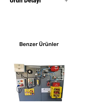
Ürün Detayı
kesim şekli
RangeMAX, kaynak
Karartma seviyesi
: DIN 5–12
endüstrisinde en yüksek optik
Görüş alanı
: standart
Açık durum karartma
: DIN
kalite ve geniş görüş alanı
başlıklara göre 6 kat daha
2,5
sunarak kaynak işlemlerini
geniş
Görüş alanı
: geleneksel ADF'ye
daha güvenli ve verimli hale
AUTOPILOT
: 5-12 aralığında
kıyasla 6 kat daha geniş
getirir. Otomatik gölge ayarı
tam otomatik karartma
Hortum bağlantısı
:
ve entegre hava dağıtım
Benzer Ürünler
seviyesi ayarı. İstenirse,
QuickLOCK™
sistemi, kaynakçılara üstün
Autopilot devre dışı bırakılarak
Sertifika
: EN 379 1/1/1/2, EN
koruma sağlar.
manuel karartma seviyesi 7-12
175 B, EN 12941 TH3, EN
arasında seçilebilir
14594 3B
Metal İşleme:
Metal işleme
Gerçek renk görünümü
: ADF
Koruma faktörü (NPF)
: 500
endüstrisinde hassas ve
TWILIGHT kararma işlevi
:
güvenli bir kaynak işlemi
göz yorgunluğunu azaltan
sağlar. Geniş görüş alanı ve
kademeli ışık geri dönüşü
ergonomik tasarımı,
Pasif modda karartma
kullanıcıların uzun süreli
seviyesi
: 2,5
kaynak işlemlerinde bile rahat