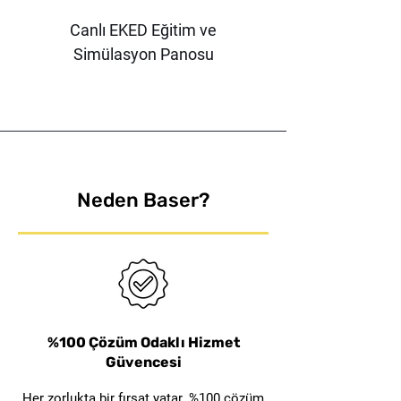
Yeni enerji konsepti
: Lityum-
ve güvenli çalışmasını sağlar.
polimer pil
Canlı EKED Eğitim ve
Çoklu sensör algılama
: 5
Simülasyon Panosu
İnşaat:
İnşaat sektöründe,
sensör
çeşitli kaynak işlemleri
Zımpara modu işlevi
sırasında üstün koruma ve net
Dahili hava dağıtım sistemi
görüş sağlar. Ergonomik
Solunum korumasında en
tasarımı ve entegre hava
yüksek standart
: TH3
dağıtım sistemi ile inşaat
Neden Baser?
çalışanları için ideal bir
çözümdür.
Otomotiv Üretimi:
Otomotiv
Kleen™ XChange Geniş Ağızlı
Klever Kutter – Eco-Friendly
38mm Turuncu Çelik Çene
38mm Beyaz Çelik Çene
KLEVER EcoXChangeXD
KLEVER EcoXChange35
KLEVER EcoXChange20
KLEVER EcoXChange30
Kleen™ XChange Ekstra
38mm Mavi Çelik Çene
38mm Mor Çelik Çene
DFC364MD KLEEN™
KLEVER EcoExcelXD
Canlı EKED Panosu
DFC364X KLEEN™
üretiminde kullanılan AerTEC™
Dayanıklı XD Başlıklı
Emniyet Asma Kilit
Emniyet Asma Kilit
Emniyet Asma Kilit
Emniyet Asma Kilit
Model
Bıçak
RangeMAX, kaynak
%100 Çözüm Odaklı Hizmet
işlemlerinde en yüksek
Güvencesi
güvenlik ve konforu sunar.
Her zorlukta bir fırsat yatar. %100 çözüm