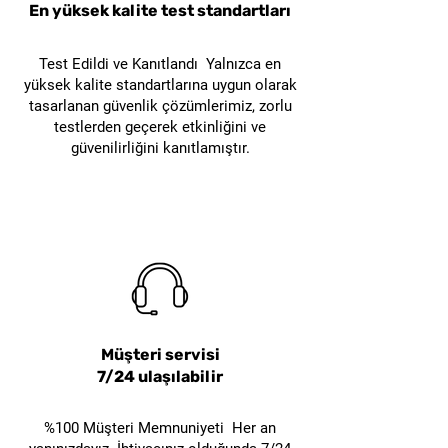
En yüksek kalite test standartları
etiketlerin çıkarılması gibi
bulundurabilirsiniz.
günlük ofis işleri için idealdir.
Nihayetinde şu iki şeyi
Test Edildi ve Kanıtlandı Yalnızca en
Küçük boyutları ve hafif yapısı
azaltırsınız: kesim sırasında
yüksek kalite standartlarına uygun olarak
sayesinde, masanızda fazla
kayıp riski ve yaralanma
tasarlanan güvenlik çözümlerimiz, zorlu
yer kaplamaz ve her an elinizin
testlerden geçerek etkinliğini ve
tehlikesi.
güvenilirliğini kanıtlamıştır.
altında hazır bulunur.
Ergonomik tasarımı ile uzun
süreli kullanımlarda bile
rahatlık sağlar.
Perakende ve Mağaza
Kullanımı
Perakende mağazalarında
Müşteri servisi
YENİ SECUNORM 525, ürün
7/24 ulaşılabilir
paketlerini açma ve
düzenleme işlemlerinde büyük
%100 Müşteri Memnuniyeti Her an