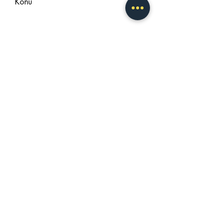
Konu
Gönder
İletişim bilgileri
Merkez: